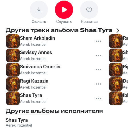
Скачать
Слушать
Нравится
Другие треки альбома
Shas Tyra
Shem Arkbladin
Ra
Aerek Irozentiel
Aer
Sevissy Annes
Sh
Aerek Irozentiel
Aer
Smivanos Omeriis
Ri
Aerek Irozentiel
Aer
Ragi Kazazia
Da
Aerek Irozentiel
Aer
Shas Tyra
Ib
Aerek Irozentiel
Aer
Другие альбомы исполнителя
Shas Tyra
Aerek Irozentiel