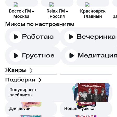
Восток FM -
Relax FM -
Красноярск
Москва
Россия
Главный
р
Миксы по настроениям
Работаю
Вечеринка
Грустное
Медитаци
Жанры
Подборки
Популярные
плейлисты
Для детей
Новая музыка