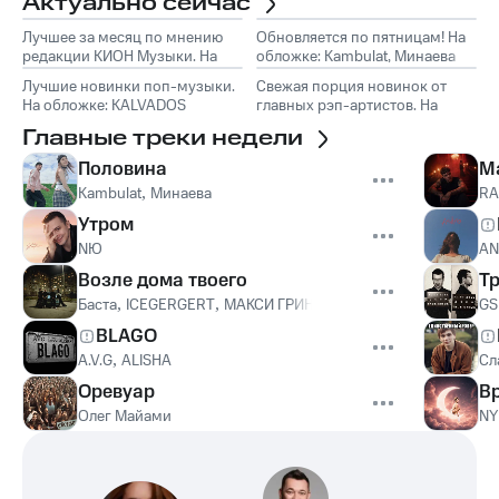
Актуально сейчас
Лучшее за месяц по мнению
Обновляется по пятницам! На
редакции КИОН Музыки. На
обложке: Kambulat, Минаева
обложке: Marselle
Лучшие новинки поп-музыки.
Свежая порция новинок от
На обложке: KALVADOS
главных рэп-артистов. На
обложке: TumaniYO, Эндшпиль
Главные треки недели
Половина
М
Kambulat
,
Минаева
RA
Утром
NЮ
A
Возле дома твоего
Т
Баста
,
ICEGERGERT
,
МАКСИ ГРИН
,
Onative
GS
BLAGO
A.V.G
,
ALISHA
Сл
Оревуар
В
Олег Майами
NY