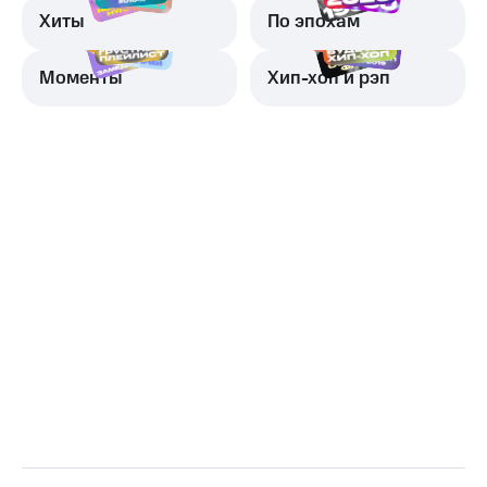
Хиты
По эпохам
Моменты
Хип-хоп и рэп