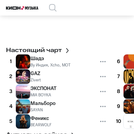
Настоящий чарт
Шадэ
1
6
By Индия
,
Xcho
,
MOT
GAZ
2
7
Zivert
ЭКСПОНАТ
3
8
MIA BOYKA
Мальборо
4
9
SAYAN
Феникс
5
10
BEARWOLF