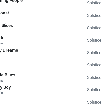
ning People
Solstice
r
Coast
Solstice
 Slices
Solstice
s
ld
Solstice
ons
My Dreams
Solstice
r
Solstice
da Blues
Solstice
ons
My Boy
Solstice
ie
Solstice
s