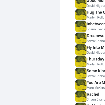
Good Mor
David Kilgou
Hug The 
Martyn Rollo
Inbetween
Shaun Evan
Dreamwor
Bazza Cribb
Fly Into 
David Kilgou
Thursday
Martyn Rollo
Some Kin
Bazza Cribb
You Are 
Marc McKenz
Rachel
Shaun Evan