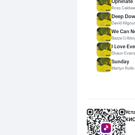
Ophinate
Ross Caldwel
Deep Do
David Kilgou
We Can N
Bazza Cribb
I Love Ev
Shaun Evan
Sunday
Martyn Rollo
Уст
КИО