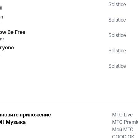
Solstice
l
wn
Solstice
r
ow Be Free
Solstice
ons
eryone
Solstice
s
Solstice
ановите приложение
MTС Live
Н Музыка
MTС Prem
Мой МТС
GOOD’OK