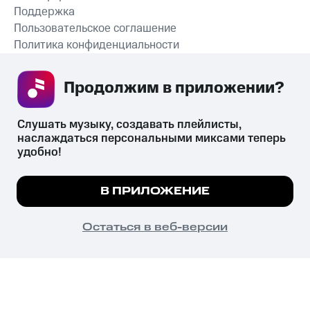
Поддержка
Пользовательское соглашение
Политика конфиденциальности
Рекомендательные технологии
Продолжим в приложении? 
СКАЧАТЬ ПРИЛОЖЕНИЕ
Слушать музыку, создавать плейлисты, 
наслаждаться персональными миксами теперь 
удобно!
Незаконное потребление наркотических средств,
психотропных веществ, их аналогов причиняет вред здоровью,
Мы используем куки, чтобы на сайте все
В ПРИЛОЖЕНИЕ
их незаконный оборот запрещён и влечёт установленную
работало.
Подробнее
законодательством ответственность.
© 2026 ООО «КИОН».
ПОНЯТНО
Остаться в веб-версии
Все права защищены
18+
Главная
В приложение
Избранное