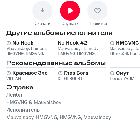
Скачать
Слушать
Нравится
Другие альбомы исполнителя
No Hook
No Hook #2
HMGVNG
Mauvaisboy
,
Hamodi
,
Mauvaisboy
,
Hamodi
,
Mauvaisboy
,
Ha
HMGVNG
,
HMGVNG,
HMGVNG
,
HMGVNG,
Elturko59
,
Hamo
Mauvaisboy, Hamodi
Mauvaisboy, Hamodi
Elturko59, Mau
Рекомендованные альбомы
Красивое Зло
Глаз Бога
Омут
VILLIAN
ICEGERGERT
Полка
,
YASMI
О треке
Лейбл
HMGVNG & Mauvaisboy
Исполнитель
Mauvaisboy, HMGVNG, HMGVNG, Mauvaisboy