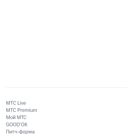
MTС Live
MTС Premium
Мой МТС
GOOD’OK
Питч-форма