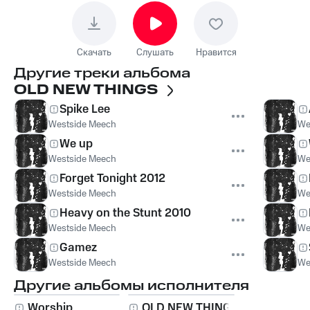
Скачать
Слушать
Нравится
Другие треки альбома
OLD NEW THINGS
Spike Lee
Westside Meech
We
We up
Westside Meech
We
Forget Tonight 2012
Westside Meech
We
Heavy on the Stunt 2010
Westside Meech
We
Gamez
Westside Meech
We
Другие альбомы исполнителя
Worship
OLD NEW THINGS