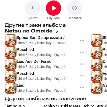
Скачать
Слушать
Нравится
Другие треки альбома
Natsu no Omoide
Sposa Son Dispprezzata / Sechs Deutches Lieder
S
Ichiro Suzuki
,
Isabel Rey
,
Антонио Вивальди
Ich
Abschied
An
Ichiro Suzuki
,
Isabel Rey
,
Мауро Джулиани
Ich
Lied Aus Der Ferne
Di
Ichiro Suzuki
,
Isabel Rey
,
Мауро Джулиани
Ich
Abschied
Vo
Ichiro Suzuki
,
Isabel Rey
,
Мауро Джулиани
Ich
Lied
Na
Ichiro Suzuki
,
Isabel Rey
,
Мауро Джулиани
Ich
Другие альбомы исполнителя
Tambourin
Ichiro Suzuki Meets
Ichiro Suzuki