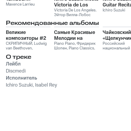
Maxence Larrieu
Victoria de Los
Guitar Recit
Angeles
Victoria De Los Angeles
,
Ichiro Suzuki
Эйтор Вилла-Лобос
Рекомендованные альбомы
Великие
Самые Красивые
Чайковский
композиторы #2
Мелодии на
«Щелкунчи
СКРИПИЧНЫЙ
,
Ludwig
Пианино
Piano Piano
,
Фридерик
Российский
van Beethoven
,
Шопен
,
Piano Classics
,
национальный
Фридерик Шопен
,
Пианино
молодежный
О треке
Франц Шуберт
,
Vivaldi
симфонически
String Orchestra
,
оркестр
Лейбл
Антонио Вивальди
Discmedi
Исполнитель
Ichiro Suzuki, Isabel Rey