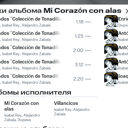
ки альбома
Mi Corazón con alas
os ¨Colección de Tonadillas¨: El majo tímido: El majo tím
Enri
1:18
,
Isabel Rey
,
Alejandro Zabala
Энри
os ¨Colección de Tonadillas¨: El tralalá y el punteado: El 
Antó
1:25
,
Isabel Rey
,
Alejandro Zabala
Isabe
os ¨Colección de Tonadillas¨: El majo discreto: El majo d
Antó
2:00
,
Isabel Rey
,
Alejandro Zabala
Isabe
dos ¨Colección de Tonadillas¨: La Maja Dolorosa: La Maj
Antó
3:12
,
Isabel Rey
,
Alejandro Zabala
Isabe
dos ¨Colección de Tonadillas¨: La Maja Dolorosa: La Maj
Joaq
2:20
,
Isabel Rey
,
Alejandro Zabala
Isabe
бомы исполнителя
Mi Corazón con
Villancicos
alas
Isabel Rey
,
Alejandro
Zabala
Isabel Rey
,
Alejandro
Zabala
,
Энрике
Гранадос