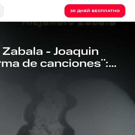
30 ДНЕЙ БЕСПЛАТНО
 Zabala - Joaquin
rma de canciones¨:
oria