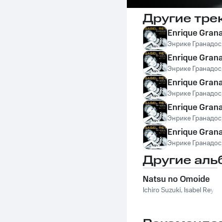
Другие тре
Enrique Granad
Энрике Гранадос
Enrique Granad
Энрике Гранадос
Enrique Granad
Энрике Гранадос
Enrique Grana
Энрике Гранадос
Enrique Grana
Энрике Гранадос
Другие аль
Natsu no Omoide
Ichiro Suzuki
,
Isabel Rey