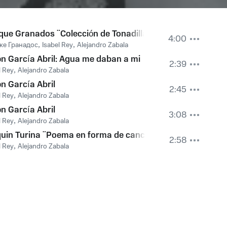
ido
que Granados ¨Colección de Tonadillas¨: La Maja Doloros
4:00
ке Гранадос
,
Isabel Rey
,
Alejandro Zabala
tralalá y el punteado
n García Abril: Agua me daban a mi
2:39
l Rey
,
Alejandro Zabala
iscreto
n García Abril
2:45
l Rey
,
Alejandro Zabala
a Dolorosa
n García Abril
3:08
l Rey
,
Alejandro Zabala
a Dolorosa
uin Turina ¨Poema en forma de canciones¨: Dedicatoria: 
2:58
l Rey
,
Alejandro Zabala