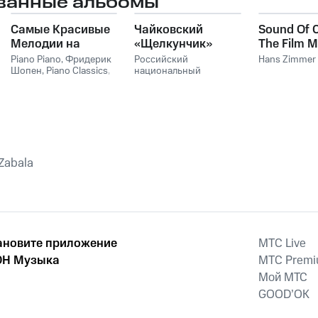
ванные альбомы
Самые Красивые
Чайковский
Sound Of 
Мелодии на
«Щелкунчик»
The Film M
Пианино
Hans Zim
Piano Piano
,
Фридерик
Российский
Hans Zimmer
Шопен
,
Piano Classics
,
национальный
Пианино
молодежный
симфонический
оркестр
 Zabala
ановите приложение
MTС Live
Н Музыка
MTС Prem
Мой МТС
GOOD’OK