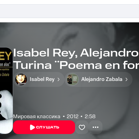
Isabel Rey, Alejandro
Turina ¨Poema en fo
Dedicatoria: Dedicat
Isabel Rey
Alejandro Zabala
Мировая классика
2012
2:58
СЛУШАТЬ