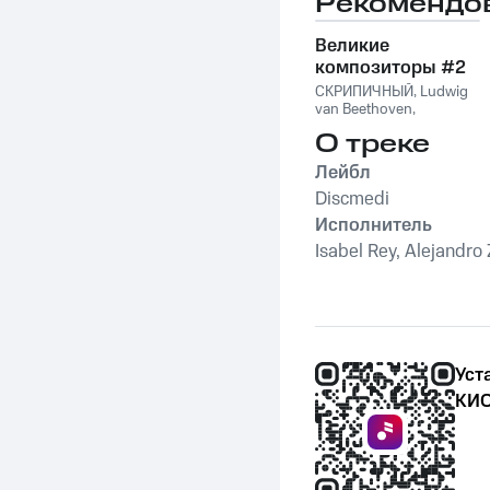
Рекомендо
Великие
композиторы #2
СКРИПИЧНЫЙ
,
Ludwig
van Beethoven
,
Фридерик Шопен
,
О треке
Франц Шуберт
,
Vivaldi
String Orchestra
,
Лейбл
Антонио Вивальди
Discmedi
Исполнитель
Isabel Rey, Alejandro
Уст
КИО