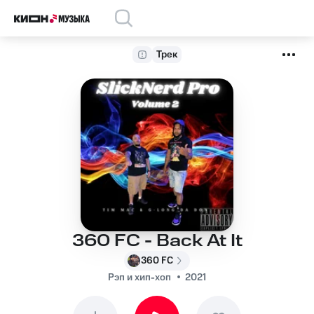
Трек
360 FC - Back At It
360 FC
Рэп и хип-хоп
2021