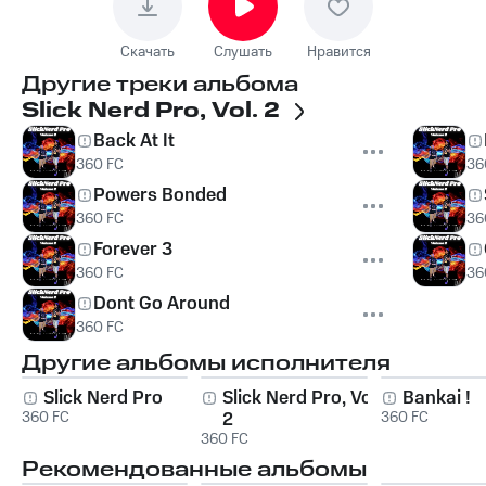
Скачать
Слушать
Нравится
Другие треки альбома
Slick Nerd Pro, Vol. 2
Back At It
360 FC
36
Powers Bonded
360 FC
36
Forever 3
360 FC
36
Dont Go Around
360 FC
Другие альбомы исполнителя
Slick Nerd Pro
Slick Nerd Pro, Vol.
Bankai !
360 FC
2
360 FC
360 FC
Рекомендованные альбомы