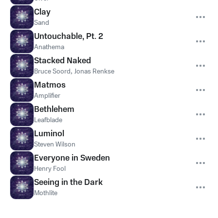
Clay
Sand
Untouchable, Pt. 2
Anathema
Stacked Naked
Bruce Soord
,
Jonas Renkse
Matmos
Amplifier
Bethlehem
Leafblade
Luminol
Steven Wilson
Everyone in Sweden
Henry Fool
Seeing in the Dark
Mothlite