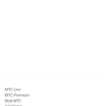
MTС Live
MTС Premium
Мой МТС