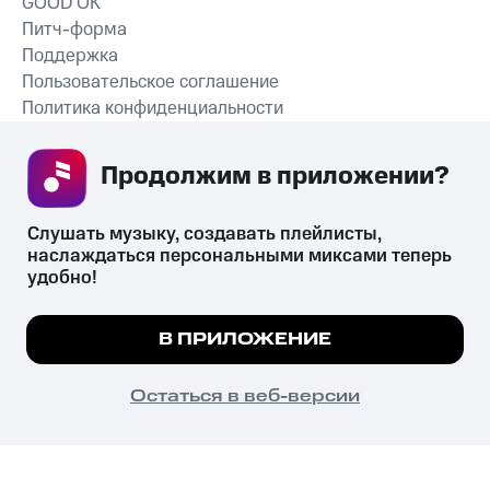
GOOD’OK
Питч-форма
Поддержка
Пользовательское соглашение
Политика конфиденциальности
Рекомендательные технологии
Продолжим в приложении? 
СКАЧАТЬ ПРИЛОЖЕНИЕ
Слушать музыку, создавать плейлисты, 
наслаждаться персональными миксами теперь 
удобно!
Незаконное потребление наркотических средств,
психотропных веществ, их аналогов причиняет вред здоровью,
Мы используем куки, чтобы на сайте все
В ПРИЛОЖЕНИЕ
их незаконный оборот запрещён и влечёт установленную
работало.
Подробнее
законодательством ответственность.
© 2026 ООО «КИОН».
ПОНЯТНО
Остаться в веб-версии
Все права защищены
18+
Главная
В приложение
Избранное