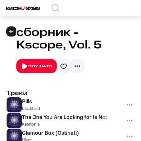
сборник -
Kscope, Vol. 5
СЛУШАТЬ
Треки
Pills
Blackfield
The One You Are Looking for Is Not Here
Katatonia
Glamour Box (Ostinati)
Ulver