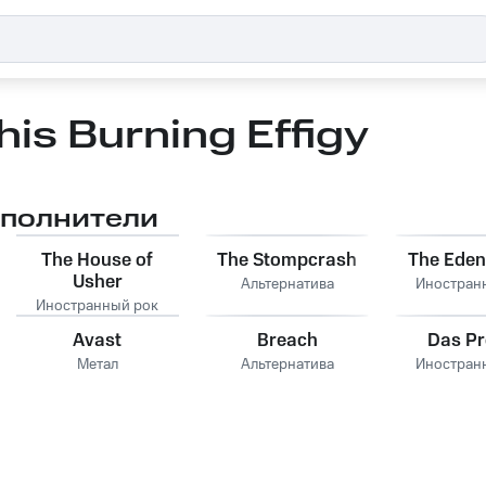
his Burning Effigy
сполнители
The House of
The Stompcrash
The Ede
Usher
Альтернатива
Иностран
Иностранный рок
Avast
Breach
Das Pr
Метал
Альтернатива
Иностран