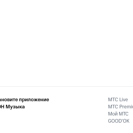
ановите приложение
MTС Live
Н Музыка
MTС Prem
Мой МТС
GOOD’OK