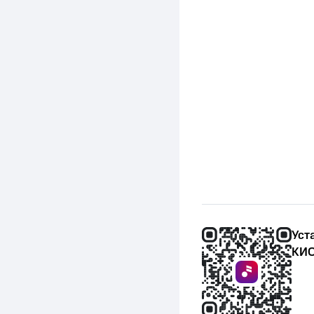
Уст
КИО