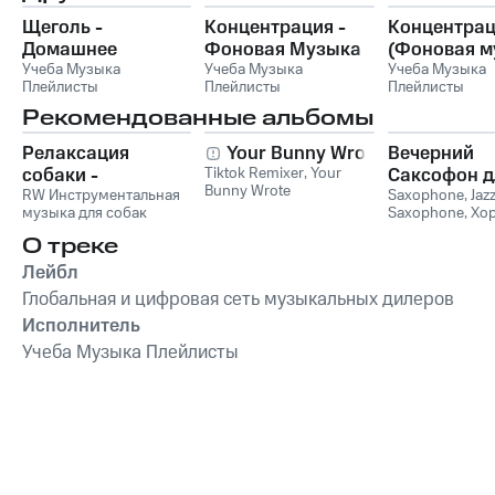
Щеголь -
Концентрация -
Концентра
Домашнее
Фоновая Музыка
(Фоновая м
задание
Учеба Музыка
Учеба Музыка
Учеба Музыка
Плейлисты
Плейлисты
Плейлисты
Рекомендованные альбомы
Релаксация
Your Bunny Wrote
Вечерний
собаки -
Tiktok Remixer
,
Your
Саксофон д
Bunny Wrote
Расслабляющая
RW Инструментальная
Души (Соло
Saxophone
,
Jaz
музыка для собак
Saxophone
,
Хо
музыка для собак,
Лаунж)
звуки для ума и
успокаивающие и
О треке
успокаивающие
Лейбл
звуки для
Глобальная и цифровая сеть музыкальных дилеров
животных,
Исполнитель
антистрессовая
терапия,
Учеба Музыка Плейлисты
преодоление
беспокойства,
успокаивающее
фортепиано