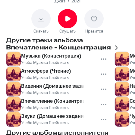
Джаз
2021
Скачать
Слушать
Нравится
Другие треки альбома
Впечатление - Концентрация
Музыка (Концентрация)
М
Учеба Музыка Плейлисты
Уч
Атмосфера (Чтение)
М
Учеба Музыка Плейлисты
Уч
Видения (Домашнее задание)
Н
Учеба Музыка Плейлисты
Уч
Впечатление (Концентрация)
Со
Учеба Музыка Плейлисты
Уч
Звуки (Домашнее задание)
Ч
Учеба Музыка Плейлисты
Уч
Другие альбомы исполнителя