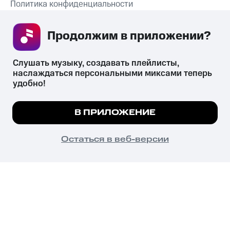
Политика конфиденциальности
Рекомендательные технологии
Продолжим в приложении? 
СКАЧАТЬ ПРИЛОЖЕНИЕ
Слушать музыку, создавать плейлисты, 
наслаждаться персональными миксами теперь 
удобно!
Незаконное потребление наркотических средств,
психотропных веществ, их аналогов причиняет вред здоровью,
Мы используем куки, чтобы на сайте все
В ПРИЛОЖЕНИЕ
их незаконный оборот запрещён и влечёт установленную
работало.
Подробнее
законодательством ответственность.
© 2026 ООО «КИОН».
ПОНЯТНО
Остаться в веб-версии
Все права защищены
18+
Главная
В приложение
Избранное