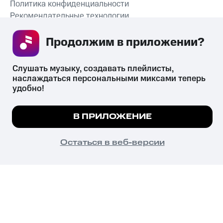
Политика конфиденциальности
Рекомендательные технологии
СКАЧАТЬ ПРИЛОЖЕНИЕ
Продолжим в приложении? 
Слушать музыку, создавать плейлисты, 
наслаждаться персональными миксами теперь 
удобно!
Незаконное потребление наркотических средств,
психотропных веществ, их аналогов причиняет вред здоровью,
Мы используем куки, чтобы на сайте все
их незаконный оборот запрещён и влечёт установленную
В ПРИЛОЖЕНИЕ
законодательством ответственность.
работало.
Подробнее
© 2026 ООО «КИОН».
Все права защищены
18+
ПОНЯТНО
Остаться в веб-версии
Главная
В приложение
Избранное