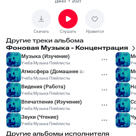
Джаз
2021
Скачать
Слушать
Нравится
Другие треки альбома
Фоновая Музыка - Концентрация
Музыка (Изучение)
М
Учеба Музыка Плейлисты
Уч
Атмосфера (Домашнее задание)
М
Учеба Музыка Плейлисты
Уч
Видения (Работа)
Н
Учеба Музыка Плейлисты
Уч
Впечатление (Изучение)
С
Учеба Музыка Плейлисты
Уч
Звуки (Чтение)
Чу
Учеба Музыка Плейлисты
Уч
Другие альбомы исполнителя