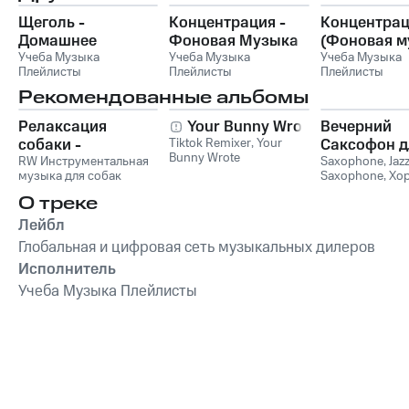
Щеголь -
Концентрация -
Концентра
Домашнее
Фоновая Музыка
(Фоновая м
задание
Учеба Музыка
Учеба Музыка
Учеба Музыка
Плейлисты
Плейлисты
Плейлисты
Рекомендованные альбомы
Релаксация
Your Bunny Wrote
Вечерний
собаки -
Tiktok Remixer
,
Your
Саксофон д
Bunny Wrote
Расслабляющая
RW Инструментальная
Души (Соло
Saxophone
,
Jaz
музыка для собак
Saxophone
,
Хо
музыка для собак,
Лаунж)
звуки для ума и
успокаивающие и
О треке
успокаивающие
Лейбл
звуки для
Глобальная и цифровая сеть музыкальных дилеров
животных,
Исполнитель
антистрессовая
терапия,
Учеба Музыка Плейлисты
преодоление
беспокойства,
успокаивающее
фортепиано