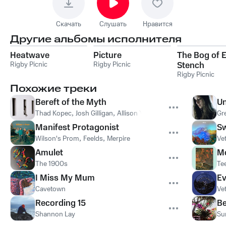
Скачать
Слушать
Нравится
Другие альбомы исполнителя
Heatwave
Picture
The Bog of E
Rigby Picnic
Rigby Picnic
Stench
Rigby Picnic
Похожие треки
Bereft of the Myth
U
Thad Kopec
,
Josh Gilligan
,
Allison Young
Gr
Manifest Protagonist
S
Wilson's Prom
,
Feelds
,
Merpire
Vet
Amulet
Mo
The 1900s
Te
I Miss My Mum
E
Cavetown
Vet
Recording 15
Be
Shannon Lay
Su