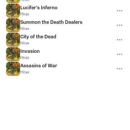
Lucifer's Inferno
Hirax
Summon the Death Dealers
Hirax
City of the Dead
Hirax
Invasion
Hirax
Assasins of War
Hirax