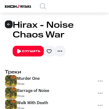
Hirax - Noise
Chaos War
СЛУШАТЬ
Треки
Murder One
Hirax
Barrage of Noise
Hirax
Walk With Death
Hirax