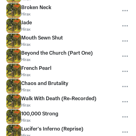
Broken Neck
Hirax
Jade
Hirax
Mouth Sewn Shut
Hirax
Beyond the Church (Part One)
Hirax
French Pearl
Hirax
Chaos and Brutality
Hirax
Walk With Death (Re-Recorded)
Hirax
100,000 Strong
Hirax
Lucifer's Inferno (Reprise)
Hirax