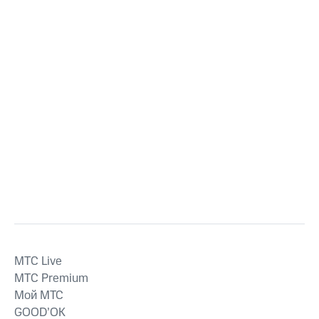
MTС Live
MTС Premium
Мой МТС
GOOD’OK