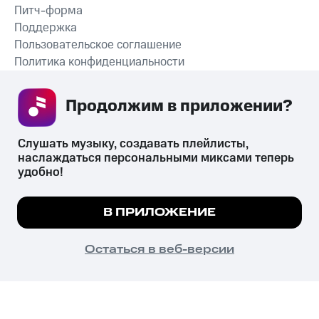
Питч-форма
Поддержка
Пользовательское соглашение
Политика конфиденциальности
Рекомендательные технологии
Продолжим в приложении? 
СКАЧАТЬ ПРИЛОЖЕНИЕ
Слушать музыку, создавать плейлисты, 
наслаждаться персональными миксами теперь 
удобно!
Незаконное потребление наркотических средств,
психотропных веществ, их аналогов причиняет вред здоровью,
Мы используем куки, чтобы на сайте все
В ПРИЛОЖЕНИЕ
их незаконный оборот запрещён и влечёт установленную
работало.
Подробнее
законодательством ответственность.
© 2026 ООО «КИОН».
ПОНЯТНО
Остаться в веб-версии
Все права защищены
18+
Главная
В приложение
Избранное