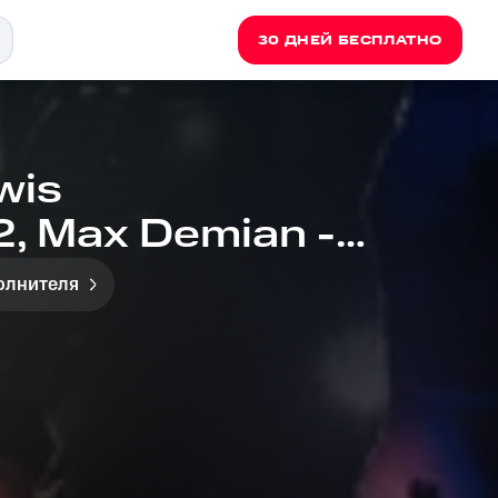
30 ДНЕЙ БЕСПЛАТНО
wis
, Max Demian -
олнителя