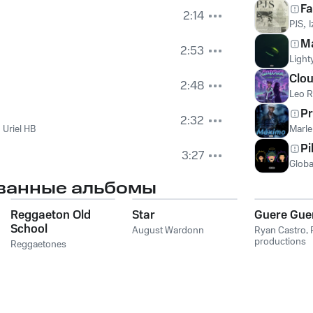
Fa
2:14
PJS
,
I
Ma
2:53
Light
Clo
2:48
Leo 
Pr
2:32
,
Uriel HB
Marle
Pi
3:27
Globa
ванные альбомы
Reggaeton Old
Star
Guere Gue
School
August Wardonn
Ryan Castro
,
productions
Reggaetones