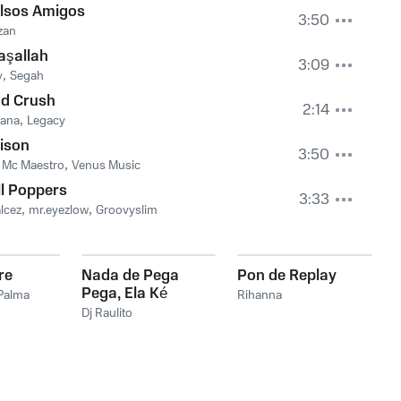
lsos Amigos
3:50
zan
şallah
3:09
y
,
Segah
ud Crush
2:14
Rana
,
Legacy
ison
3:50
 Mc Maestro
,
Venus Music
ll Poppers
3:33
lcez
,
mr.eyezlow
,
Groovyslim
re
Nada de Pega
Pon de Replay
Pega, Ela Ké
Palma
Rihanna
Cavucadinha
Dj Raulito