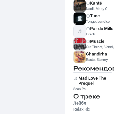
Kanté
Naoli
,
Moby G
Tune
Yonge Jaundice
Par de Millo
Drach
Muscle
Cut Throat
,
Vanni
Ghandirha
Raste
,
Stormy
Рекомендо
Mad Love The
Prequel
Sean Paul
О треке
Лейбл
Relax Rlx