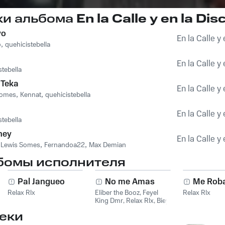
ки альбома
En la Calle y en la Dis
yo
En la Calle y 
o
,
quehicistebella
En la Calle y 
stebella
Teka
En la Calle y 
Somes
,
Kennat
,
quehicistebella
En la Calle y 
stebella
ney
En la Calle y 
,
Lewis Somes
,
Fernandoa22
,
Max Demian
бомы исполнителя
Pal Jangueo
No me Amas
Me Roba
Relax Rlx
Eliber the Booz
,
Feyel
Relax Rlx
King Dmr
,
Relax Rlx
,
Biey
Music
еки