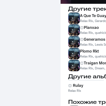
Другие тре
A Que Te Gua
Relax Rlx
,
Gerard
Planxao
Relax Rlx
,
quehici
Generamos 
Relax Rlx
,
Lewis 
Plomo Rkt
Relax Rlx
,
quehici
Traigan Mo
Relax Rlx
,
Dream
Другие аль
Rulay
Relax Rlx
Похожие тр