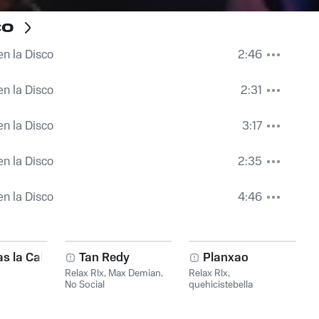
co
en la Disco
2:46
en la Disco
2:31
en la Disco
3:17
en la Disco
2:35
en la Disco
4:46
s la Calma
Tan Redy
Planxao
Relax Rlx
,
Max Demian
,
Relax Rlx
,
No Social
quehicistebella