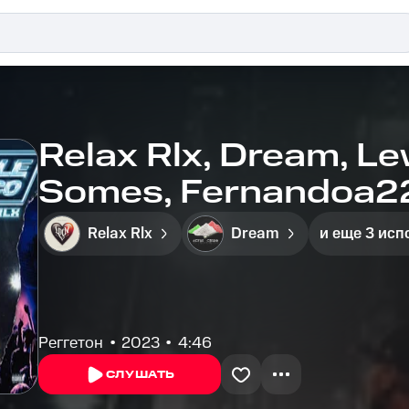
Relax Rlx, Dream, Le
Somes, Fernandoa22
Traigan Money
Relax Rlx
Dream
и еще 3 исп
Реггетон
2023
4:46
СЛУШАТЬ