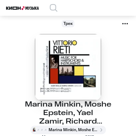
Трек
Marina Minkin, Moshe
Epstein, Yael
Zamir, Richard
Paley, Ella Toovy -
Marina Minkin, Moshe Epstein, Yael Zamir, Richard Paley, Ella Toovy