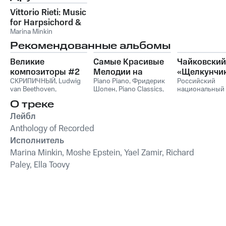
Vittorio Rieti: Music
for Harpsichord &
Instruments
Marina Minkin
Рекомендованные альбомы
Великие
Самые Красивые
Чайковский
композиторы #2
Мелодии на
«Щелкунчи
СКРИПИЧНЫЙ
,
Ludwig
Пианино
Piano Piano
,
Фридерик
Российский
van Beethoven
,
Шопен
,
Piano Classics
,
национальный
Фридерик Шопен
,
Пианино
молодежный
О треке
Франц Шуберт
,
Vivaldi
симфонически
String Orchestra
,
оркестр
Лейбл
Антонио Вивальди
Anthology of Recorded
Исполнитель
Marina Minkin, Moshe Epstein, Yael Zamir, Richard
Paley, Ella Toovy