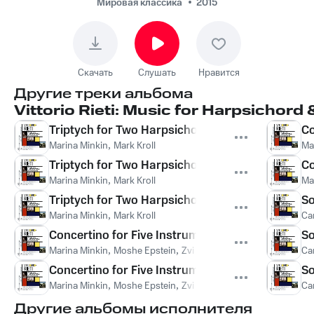
Variations on Two
Мировая классика
2015
Cantigas de Santa
Maria: Variation I -
Poco Allegro
Скачать
Слушать
Нравится
Другие треки альбома
Vittorio Rieti: Music for Harpsichord
Triptych for Two Harpsichords: I. Andante tranqu
Co
Marina Minkin
,
Mark Kroll
Ma
Triptych for Two Harpsichords: II. Andante tra
Co
Marina Minkin
,
Mark Kroll
Ma
Triptych for Two Harpsichords: III. Andante tran
So
Marina Minkin
,
Mark Kroll
Ca
Concertino for Five Instruments: I. Moderato can
So
Marina Minkin
,
Moshe Epstein
,
Zvi Carmeli
,
Ella Toovy
,
Julia R
Ca
Concertino for Five Instruments: II. Allegro
So
Marina Minkin
,
Moshe Epstein
,
Zvi Carmeli
,
Ella Toovy
,
Julia R
Ca
Другие альбомы исполнителя