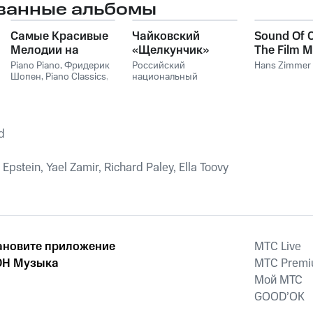
ванные альбомы
Самые Красивые
Чайковский
Sound Of 
Мелодии на
«Щелкунчик»
The Film M
Пианино
Hans Zim
Piano Piano
,
Фридерик
Российский
Hans Zimmer
Шопен
,
Piano Classics
,
национальный
Пианино
молодежный
симфонический
оркестр
d
pstein, Yael Zamir, Richard Paley, Ella Toovy
ановите приложение
MTС Live
Н Музыка
MTС Prem
Мой МТС
GOOD’OK