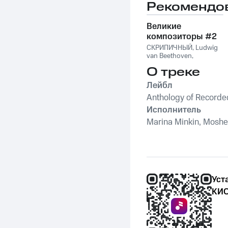
Instruments
Рекомендо
Великие
композиторы #2
СКРИПИЧНЫЙ
,
Ludwig
van Beethoven
,
Фридерик Шопен
,
О треке
Франц Шуберт
,
Vivaldi
String Orchestra
,
Лейбл
Антонио Вивальди
Anthology of Recorde
Исполнитель
Marina Minkin, Moshe E
Уст
КИО