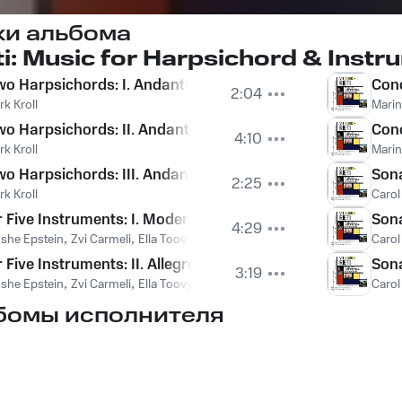
ки альбома
eti: Music for Harpsichord & Inst
wo Harpsichords: I. Andante tranquillo—Allegretto
Conc
2:04
k Kroll
Marin
Two Harpsichords: II. Andante tranquillo—Dolcemente mod
Conc
4:10
k Kroll
Marin
wo Harpsichords: III. Andante tranquillo—Allegro
Sona
2:25
k Kroll
Carol
 Five Instruments: I. Moderato cantabile
Sona
4:29
she Epstein
,
Zvi Carmeli
,
Ella Toovy
,
Julia Rovinsky
Carol
 Five Instruments: II. Allegro
Sona
3:19
she Epstein
,
Zvi Carmeli
,
Ella Toovy
,
Julia Rovinsky
Carol
бомы исполнителя