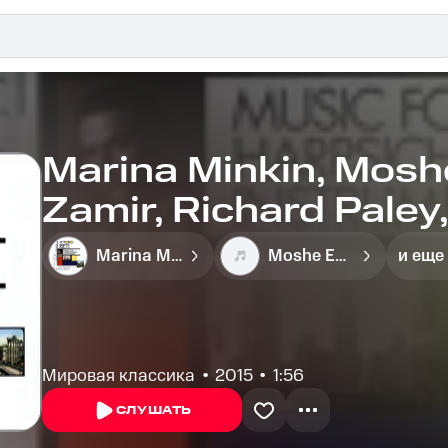
Marina Minkin, Moshe
Zamir, Richard Paley,
Variations on Two C
Marina Minkin
Moshe Epstein
и еще
Maria: Variation II - 
Мировая классика
2015
1:56
СЛУШАТЬ