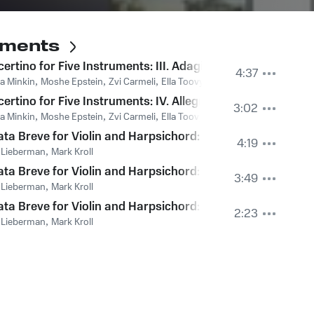
ruments
ertino for Five Instruments: III. Adagio
4:37
a Minkin
,
Moshe Epstein
,
Zvi Carmeli
,
Ella Toovy
,
Julia Rovinsky
erato
ertino for Five Instruments: IV. Allegro
3:02
a Minkin
,
Moshe Epstein
,
Zvi Carmeli
,
Ella Toovy
,
Julia Rovinsky
ta Breve for Violin and Harpsichord: I. Allegretto mosso
4:19
 Lieberman
,
Mark Kroll
ta Breve for Violin and Harpsichord: II. Adagio cantabile
3:49
 Lieberman
,
Mark Kroll
ta Breve for Violin and Harpsichord: III. Allegro
2:23
 Lieberman
,
Mark Kroll