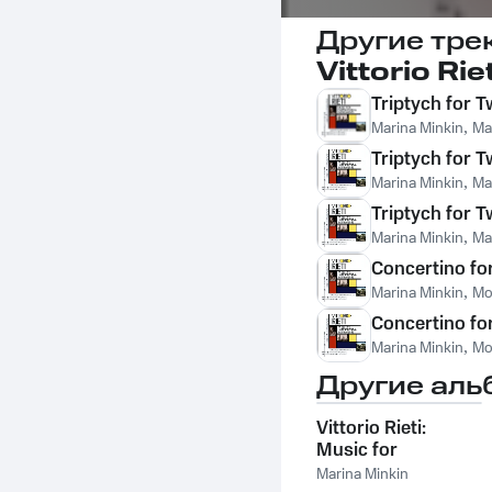
Другие тре
Vittorio Ri
Triptych for T
Marina Minkin
,
Mar
Triptych for 
Marina Minkin
,
Mar
Triptych for T
Marina Minkin
,
Mar
Concertino for
Marina Minkin
,
Mo
Concertino for
Marina Minkin
,
Mo
Другие аль
Vittorio Rieti:
Music for
Harpsichord &
Marina Minkin