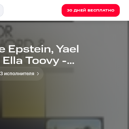
30 ДНЕЙ БЕСПЛАТНО
 Epstein, Yael
 Ella Toovy -
antigas de Santa
 3 исполнителя
Allegretto