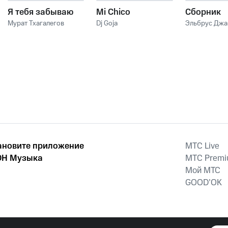
Я тебя забываю
Mi Chico
Сборник
Мурат Тхагалегов
Dj Goja
Эльбрус Дж
ановите приложение
MTС Live
Н Музыка
MTС Prem
Мой МТС
GOOD’OK