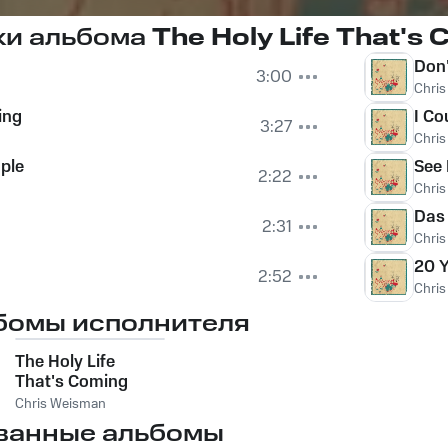
ки альбома
The Holy Life That's
Don'
3:00
Chri
ing
I Co
3:27
Chri
ple
See 
2:22
Chri
Das
2:31
Chri
20 Y
2:52
Chri
бомы исполнителя
The Holy Life
That's Coming
Chris Weisman
ванные альбомы