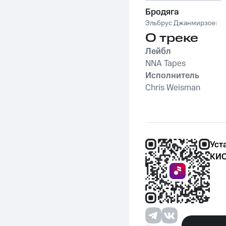
Бродяга
Эльбрус Джанмирзоев
О треке
Лейбл
NNA Tapes
Исполнитель
Chris Weisman
Уст
КИО