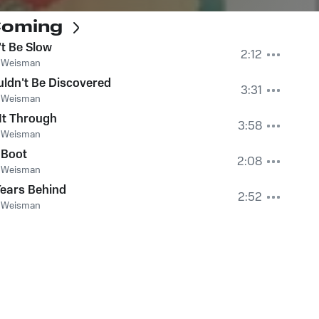
 Coming
t Be Slow
2:12
s Weisman
uldn't Be Discovered
3:31
s Weisman
It Through
3:58
s Weisman
 Boot
2:08
s Weisman
ears Behind
2:52
s Weisman