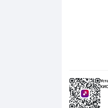
Уст
КИО