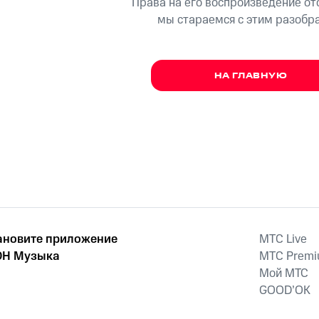
Права на его воспроизведение о
мы стараемся с этим разобр
НА ГЛАВНУЮ
ановите приложение
MTС Live
Н Музыка
MTС Prem
Мой МТС
GOOD’OK