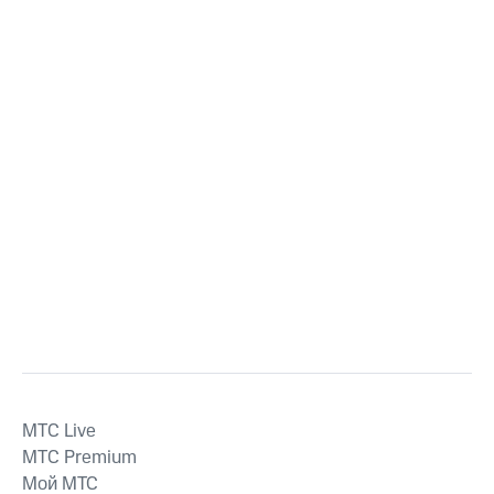
MTС Live
MTС Premium
Мой МТС