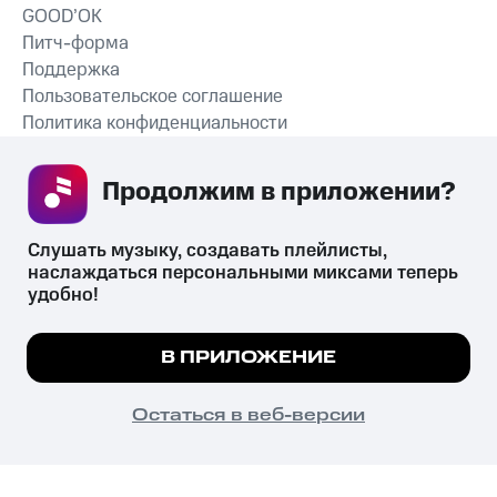
GOOD’OK
Питч-форма
Поддержка
Пользовательское соглашение
Политика конфиденциальности
Рекомендательные технологии
Продолжим в приложении? 
СКАЧАТЬ ПРИЛОЖЕНИЕ
Слушать музыку, создавать плейлисты, 
наслаждаться персональными миксами теперь 
удобно!
Незаконное потребление наркотических средств,
психотропных веществ, их аналогов причиняет вред здоровью,
Мы используем куки, чтобы на сайте все
В ПРИЛОЖЕНИЕ
их незаконный оборот запрещён и влечёт установленную
работало.
Подробнее
законодательством ответственность.
© 2026 ООО «КИОН».
ПОНЯТНО
Остаться в веб-версии
Все права защищены
18+
Главная
В приложение
Избранное