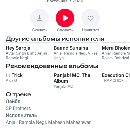
Восточная
2024
Скачать
Слушать
Нравится
Другие альбомы исполнителя
Hey Saroja
Baand Sunaina
Mera Bhole
Avtar Singh Bisht
,
Anjali
Anjali Ramola Negi
,
Vikas
Anjali Ramola N
Ramola Negi
Uniyal
Rajeev Dobriyal
Рекомендованные альбомы
Trick
Panjabi MC: The
Execution C
Alex G
Album
TRAP CHICK
Panjabi MC
О треке
Лейбл
SP Brothers
Исполнитель
Anjali Ramola Negi, Mahesh Maheshwar