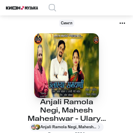
Сингл
Anjali Ramola
Negi, Mahesh
Maheshwar - Ularya
Samdhni
Anjali Ramola Negi, Mahesh Maheshwar