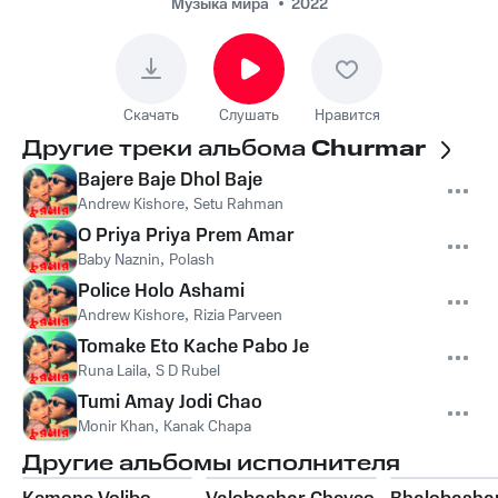
Музыка мира
2022
Скачать
Слушать
Нравится
Другие треки альбома
Churmar
Bajere Baje Dhol Baje
Andrew Kishore
,
Setu Rahman
O Priya Priya Prem Amar
Baby Naznin
,
Polash
Police Holo Ashami
Andrew Kishore
,
Rizia Parveen
Tomake Eto Kache Pabo Je
Runa Laila
,
S D Rubel
Tumi Amay Jodi Chao
Monir Khan
,
Kanak Chapa
Другие альбомы исполнителя