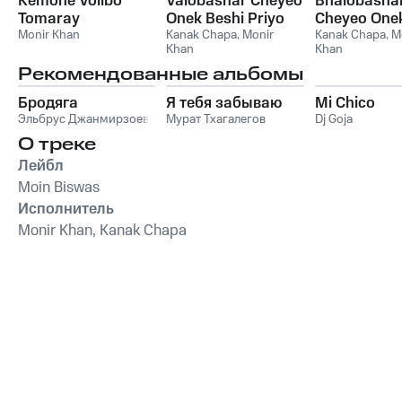
Kemone Volibo
Valobashar Cheyeo
Bhalobasha
Tomaray
Onek Beshi Priyo
Cheyeo Onek
Monir Khan
Kanak Chapa
,
Monir
Priyo
Kanak Chapa
,
M
Khan
Khan
Рекомендованные альбомы
Бродяга
Я тебя забываю
Mi Chico
Эльбрус Джанмирзоев
Мурат Тхагалегов
Dj Goja
О треке
Лейбл
Moin Biswas
Исполнитель
Monir Khan, Kanak Chapa