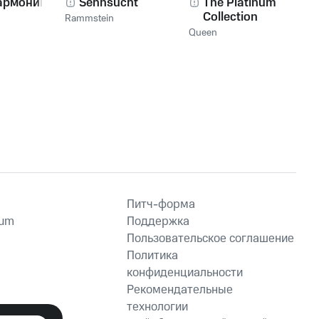
армоника!
Sehnsucht
The Platinum
Collection
Rammstein
Queen
Питч-форма
ium
Поддержка
Пользовательское соглашение
Политика
конфиденциальности
Рекомендательные
технологии