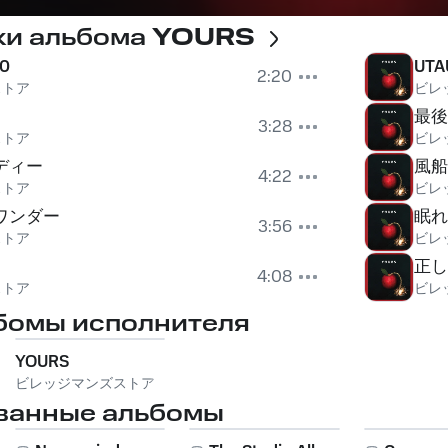
ки альбома
YOURS
20
UTA
2:20
ストア
ビレ
最後
3:28
ストア
ビレ
ディー
風船
4:22
ストア
ビレ
ワンダー
眠れ
3:56
ストア
ビレ
正し
4:08
ストア
ビレ
бомы исполнителя
YOURS
ビレッジマンズストア
ванные альбомы