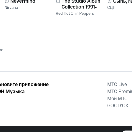
Nevermind
The Studio Album
Сыпь, г
Collection 1991-
Nirvana
СДП
2011
Red Hot Chili Peppers
ア
ановите приложение
MTС Live
Н Музыка
MTС Prem
Мой МТС
GOOD’OK