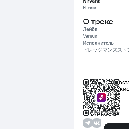
Nirvana
Nirvana
О треке
Лейбл
Versus
Исполнитель
ビレッジマンズスト
Уст
КИО