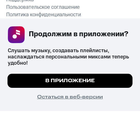
Пользовательское соглашение
Политика конфиденциальности
Рекомендательные технологии
Продолжим в приложении? 
СКАЧАТЬ ПРИЛОЖЕНИЕ
Слушать музыку, создавать плейлисты, 
наслаждаться персональными миксами теперь 
удобно!
Незаконное потребление наркотических средств,
психотропных веществ, их аналогов причиняет вред здоровью,
Мы используем куки, чтобы на сайте все
В ПРИЛОЖЕНИЕ
их незаконный оборот запрещён и влечёт установленную
работало.
Подробнее
законодательством ответственность.
© 2026 ООО «КИОН».
ПОНЯТНО
Остаться в веб-версии
Все права защищены
18+
Главная
В приложение
Избранное