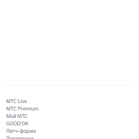
MTС Live
MTС Premium
Мой МТС
GOOD’OK
Питч-форма
Поддержка