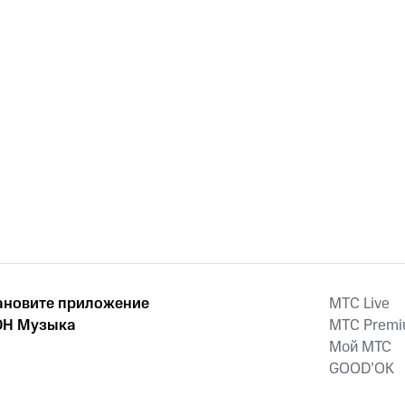
ановите приложение
MTС Live
Н Музыка
MTС Prem
Мой МТС
GOOD’OK