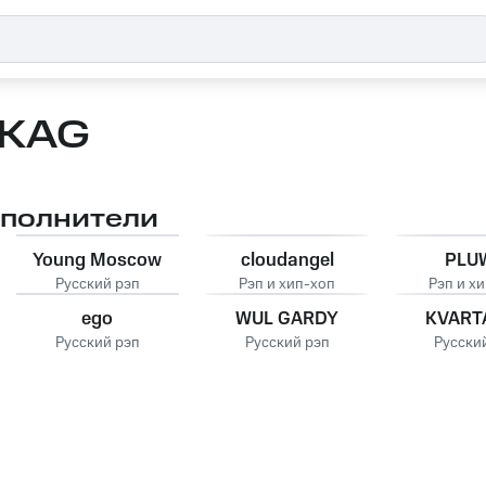
KAG
сполнители
Young Moscow
cloudangel
PLU
Русский рэп
Рэп и хип-хоп
Рэп и х
ego
WUL GARDY
KVART
Русский рэп
Русский рэп
Русски