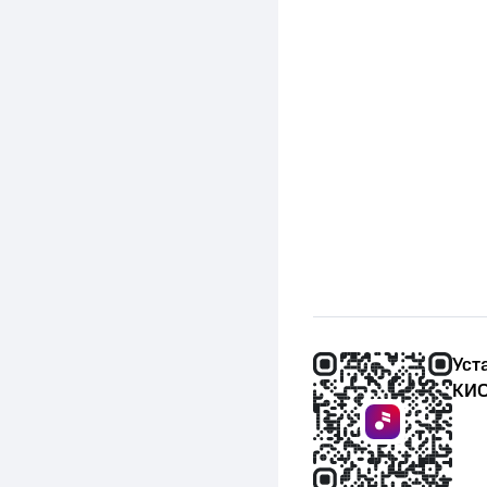
Уст
КИО