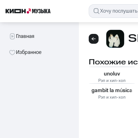
S
Главная
Избранное
Похожие и
unoluv
Рэп и хип-хоп
gambit la música
Рэп и хип-хоп