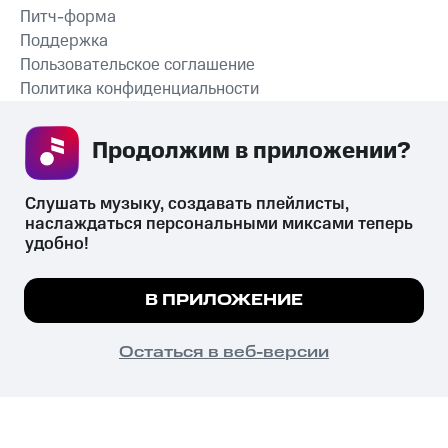
Питч-форма
Поддержка
Пользовательское соглашение
Политика конфиденциальности
Рекомендательные технологии
Продолжим в приложении? 
СКАЧАТЬ ПРИЛОЖЕНИЕ
Слушать музыку, создавать плейлисты, 
наслаждаться персональными миксами теперь 
удобно!
Незаконное потребление наркотических средств,
психотропных веществ, их аналогов причиняет вред здоровью,
Мы используем куки, чтобы на сайте все
В ПРИЛОЖЕНИЕ
их незаконный оборот запрещён и влечёт установленную
работало.
Подробнее
законодательством ответственность.
© 2026 ООО «КИОН».
ПОНЯТНО
Остаться в веб-версии
Все права защищены
18+
Главная
В приложение
Избранное