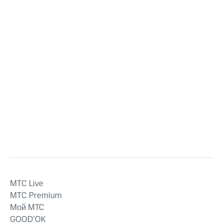
MTС Live
MTС Premium
Мой МТС
GOOD’OK