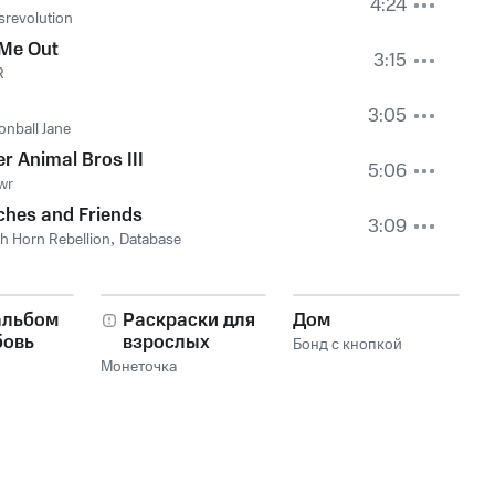
4:24
srevolution
 Me Out
3:15
R
3:05
nball Jane
r Animal Bros III
5:06
wr
ches and Friends
3:09
h Horn Rebellion
,
Database
альбом
Раскраски для
Дом
бовь
взрослых
Бонд с кнопкой
Монеточка