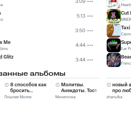
3:09
na
Heart
n
Cut
5:13
co
MND
Taxi
3:50
Canno
s Me
Supe
4:44
Sims
Ear P
 Glitz
Bea
3:44
Frenc
ванные альбомы
8 способов как
Молитвы.
новый 
бросить...
Анекдоты. Тосты.
про лю
Пошлая Молли
Монеточка
zhanulka