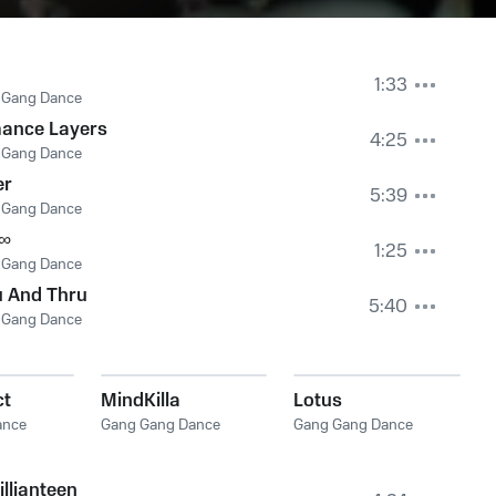
1:33
 Gang Dance
ance Layers
4:25
 Gang Dance
er
5:39
 Gang Dance
 ∞
1:25
 Gang Dance
u And Thru
5:40
 Gang Dance
ct
MindKilla
Lotus
ance
Gang Gang Dance
Gang Gang Dance
illianteen