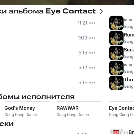
ки альбома
Eye Contact
∞ ∞
11:21
Gang
Rom
1:03
Gang
Sac
6:15
Gang
∞ ∞
5:12
Gang
Thr
5:16
Gang
бомы исполнителя
God's Money
RAWWAR
Eye Conta
Gang Gang Dance
Gang Gang Dance
Gang Gang D
еки
Br