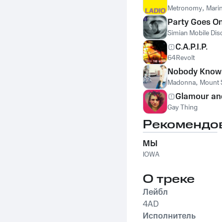
Metronomy
,
Mari
Party Goes O
Simian Mobile Dis
C.A.P.I.P.
64Revolt
Nobody Know
Madonna
,
Mount 
Glamour and
Gay Thing
Рекомендо
МЫ
IOWA
О треке
Лейбл
4AD
Исполнитель