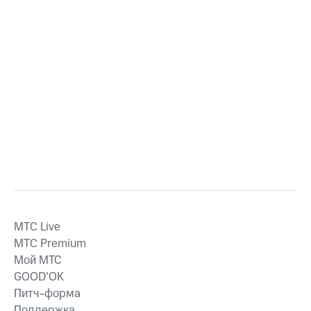
MTС Live
MTС Premium
Мой МТС
GOOD’OK
Питч-форма
Поддержка