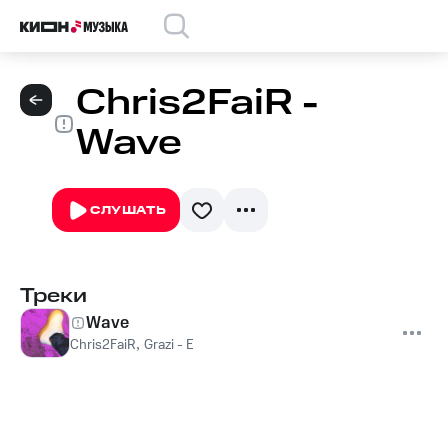
Chris2FaiR -
Wave
СЛУШАТЬ
Треки
Wave
Chris2FaiR
,
Grazi - E