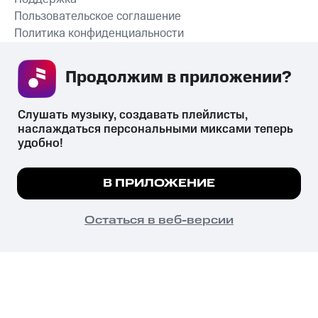
Пользовательское соглашение
Политика конфиденциальности
Рекомендательные технологии
Продолжим в приложении? 
СКАЧАТЬ ПРИЛОЖЕНИЕ
Слушать музыку, создавать плейлисты, 
наслаждаться персональными миксами теперь 
удобно!
Незаконное потребление наркотических средств,
психотропных веществ, их аналогов причиняет вред здоровью,
Мы используем куки, чтобы на сайте все
В ПРИЛОЖЕНИЕ
их незаконный оборот запрещён и влечёт установленную
работало.
Подробнее
законодательством ответственность.
© 2026 ООО «КИОН».
ПОНЯТНО
Остаться в веб-версии
Все права защищены
18+
Главная
В приложение
Избранное