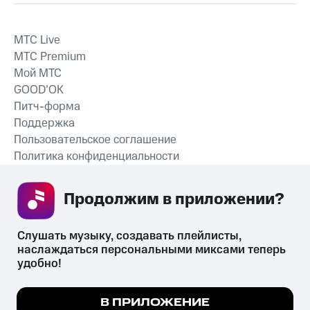
MTС Live
MTС Premium
Мой МТС
GOOD’OK
Питч-форма
Поддержка
Пользовательское соглашение
Политика конфиденциальности
Рекомендательные технологии
Продолжим в приложении? 
СКАЧАТЬ ПРИЛОЖЕНИЕ
Слушать музыку, создавать плейлисты, 
наслаждаться персональными миксами теперь 
удобно!
Незаконное потребление наркотических средств,
психотропных веществ, их аналогов причиняет вред здоровью,
Мы используем куки, чтобы на сайте все
В ПРИЛОЖЕНИЕ
их незаконный оборот запрещён и влечёт установленную