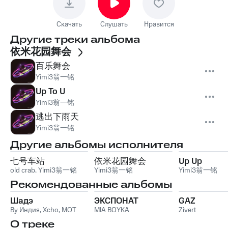
Скачать
Слушать
Нравится
Другие треки альбома
依米花园舞会
百乐舞会
Yimi3翁一铭
Up To U
Yimi3翁一铭
逃出下雨天
Yimi3翁一铭
Другие альбомы исполнителя
七号车站
依米花园舞会
Up Up
old crab
,
Yimi3翁一铭
Yimi3翁一铭
Yimi3翁一铭
Рекомендованные альбомы
Шадэ
ЭКСПОНАТ
GAZ
By Индия
,
Xcho
,
MOT
MIA BOYKA
Zivert
О треке