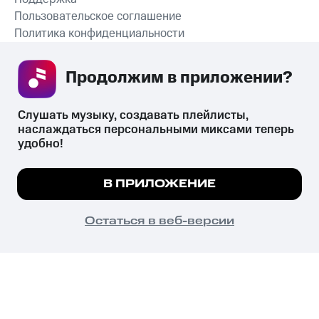
Пользовательское соглашение
Политика конфиденциальности
Рекомендательные технологии
Продолжим в приложении? 
СКАЧАТЬ ПРИЛОЖЕНИЕ
Слушать музыку, создавать плейлисты, 
наслаждаться персональными миксами теперь 
удобно!
Незаконное потребление наркотических средств,
психотропных веществ, их аналогов причиняет вред здоровью,
Мы используем куки, чтобы на сайте все
В ПРИЛОЖЕНИЕ
их незаконный оборот запрещён и влечёт установленную
работало.
Подробнее
законодательством ответственность.
© 2026 ООО «КИОН».
ПОНЯТНО
Остаться в веб-версии
Все права защищены
18+
Главная
В приложение
Избранное