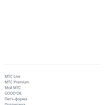
MTС Live
MTС Premium
Мой МТС
GOOD’OK
Питч-форма
Поддержка