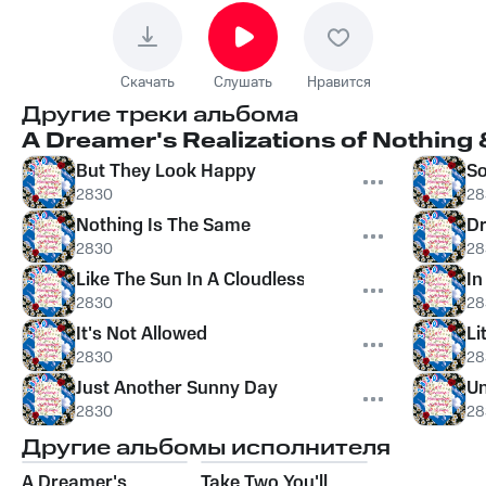
Скачать
Слушать
Нравится
Другие треки альбома
A Dreamer's Realizations of Nothing
But They Look Happy
So
2830
28
Nothing Is The Same
D
2830
28
Like The Sun In A Cloudless Sky
In
2830
28
It's Not Allowed
Li
2830
28
Just Another Sunny Day
Un
2830
28
Другие альбомы исполнителя
A Dreamer's
Take Two You'll