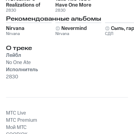
Realizations of
Have One More
Nothing & Wonder
2830
2830
Рекомендованные альбомы
Nirvana
Nevermind
Сыпь, га
Nirvana
Nirvana
СДП
О треке
Лейбл
No One Ate
Исполнитель
2830
MTС Live
MTС Premium
Мой МТС