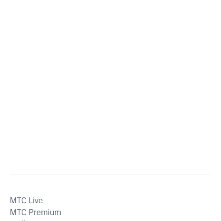
MTС Live
MTС Premium