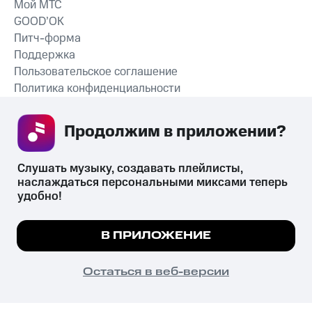
Мой МТС
GOOD’OK
Питч-форма
Поддержка
Пользовательское соглашение
Политика конфиденциальности
Рекомендательные технологии
Продолжим в приложении? 
СКАЧАТЬ ПРИЛОЖЕНИЕ
Слушать музыку, создавать плейлисты, 
наслаждаться персональными миксами теперь 
удобно!
Незаконное потребление наркотических средств,
психотропных веществ, их аналогов причиняет вред здоровью,
Мы используем куки, чтобы на сайте все
В ПРИЛОЖЕНИЕ
их незаконный оборот запрещён и влечёт установленную
работало.
Подробнее
законодательством ответственность.
© 2026 ООО «КИОН».
ПОНЯТНО
Остаться в веб-версии
Все права защищены
18+
Главная
В приложение
Избранное