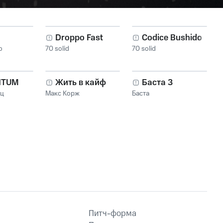
Droppo Fast
Codice Bushido
o
70 solid
70 solid
NTUM
Жить в кайф
Баста 3
нц
Макс Корж
Баста
Питч-форма