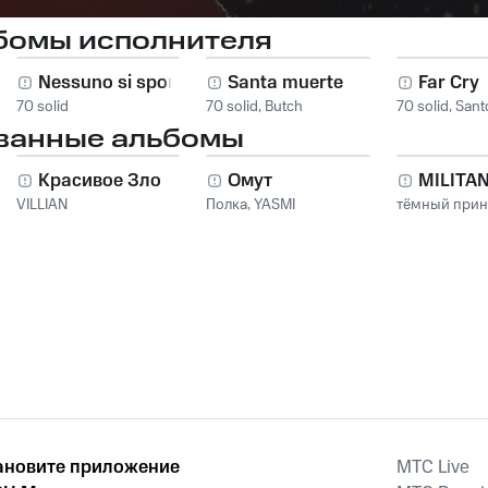
бомы исполнителя
Nessuno si sporca
Santa muerte
Far Cry
70 solid
70 solid
,
Butch
70 solid
,
Sant
ванные альбомы
Красивое Зло
Омут
MILITA
VILLIAN
Полка
,
YASMI
тёмный при
ановите приложение
MTС Live