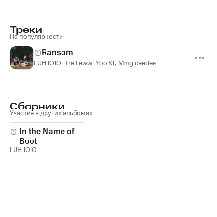
Треки
По популярности
Ransom
LUH JOJO
,
Tre Leww
,
Yoo KJ
,
Mmg deedee
Сборники
Участие в других альбомах
In the Name of
Boot
LUH JOJO