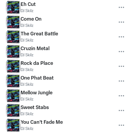
Eh Cut
DJ Skilz
Come On
DJ Skilz
The Great Battle
DJ Skilz
Cruzin Metal
DJ Skilz
Rock da Place
DJ Skilz
One Phat Beat
DJ Skilz
Mellow Jungle
DJ Skilz
Sweet Stabs
DJ Skilz
You Can’t Fade Me
DJ Skilz