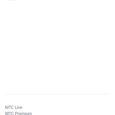
MTС Live
MTС Premium