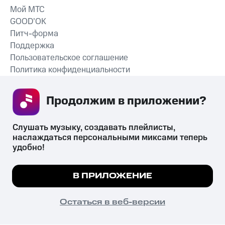
Мой МТС
GOOD’OK
Питч-форма
Поддержка
Пользовательское соглашение
Политика конфиденциальности
Рекомендательные технологии
Продолжим в приложении? 
СКАЧАТЬ ПРИЛОЖЕНИЕ
Слушать музыку, создавать плейлисты, 
наслаждаться персональными миксами теперь 
удобно!
Незаконное потребление наркотических средств,
психотропных веществ, их аналогов причиняет вред здоровью,
Мы используем куки, чтобы на сайте все
В ПРИЛОЖЕНИЕ
их незаконный оборот запрещён и влечёт установленную
работало.
Подробнее
законодательством ответственность.
© 2026 ООО «КИОН».
ПОНЯТНО
Остаться в веб-версии
Все права защищены
18+
Главная
В приложение
Избранное