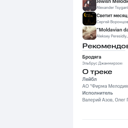
Jewish Melodi
Alexander Tsygan
Светит месяц
Сергей Воронцо
"Moldavian d
Aleksey Peresidly
Рекомендо
Бродяга
Эльбрус Джанмирзоев
О треке
Лейбл
АО "Фирма Мелодия
Исполнитель
Валерий Азов, Олег 