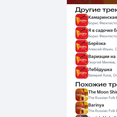
Другие тре
Камаринская
Борис Феоктисто
Я в садочке 
Борис Феоктисто
Берёзка
Алексей Ильин
,
О
Вариации на 
Георгий Миняев
,
Лебёдушка
Валерий Азов
,
Ол
Похожие тр
The Moon Shi
The Russian Folk
Barinya
The Russian Folk