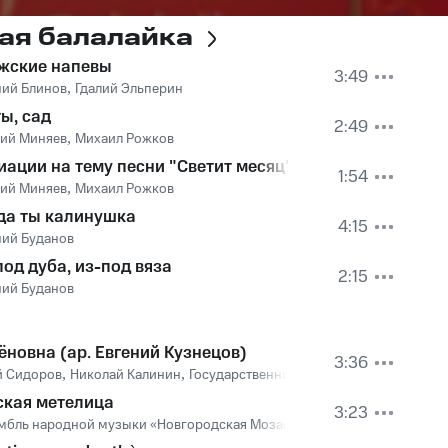
ая балалайка
жские напевы
3:49
ссийской Армии имени А.В. Александрова
ний Блинов
,
Гдалий Эльперин
ы, сад
2:49
гий Миняев
,
Михаил Рожков
иации на тему песни "Светит месяц"
1:54
гий Миняев
,
Михаил Рожков
 да ты калинушка
4:15
ний Буданов
под дуба, из-под вяза
2:15
ний Буданов
ёновна (ар. Евгений Кузнецов)
3:36
 Сидоров
,
Николай Калинин
,
Государственный русский народный орк
ская метелица
3:23
мбль народной музыки «Новгородская Мозаика»