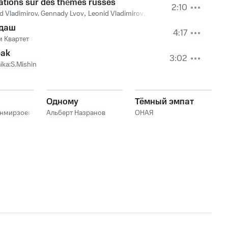
ations sur des thèmes russes
2:10
d Vladimirov, Gennady Lvov
,
Leonid Vladimirov
,
Gennady Lvov
даш
4:17
м Квартет
pak
3:02
aika:S.Mishin
Одному
Тёмный эмпат
анмирзоев
Альберт Назранов
ОНАЯ