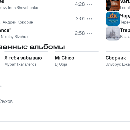
es
Vari
4:28
kov
,
Inna Shevchenko
Leoni
Чар
3:01
в
,
Андрей Кокорин
Тере
ance"
Tre
2:58
,
Nikolay Sivchuk
Balal
ванные альбомы
Я тебя забываю
Mi Chico
Сборник
Мурат Тхагалегов
Dj Goja
Эльбрус Дж
"
Глухов