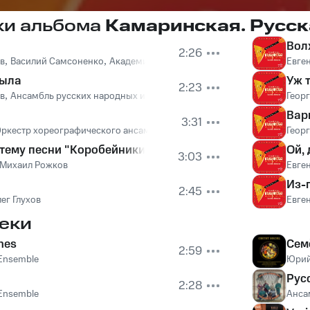
ки альбома
Камаринская. Русск
Вол
2:26
в
,
Василий Самсоненко
,
Академический Ансамбль песни и пляски Ро
Евге
была
Уж т
2:23
в
,
Ансамбль русских народных инструментов п/у Евгения Мисаилова
Геор
Вар
3:31
ркестр хореографического ансамбля "Берёзка"
Геор
тему песни "Коробейники"
Ой,
3:03
Михаил Рожков
Евге
Из-
2:45
ег Глухов
Евге
еки
nes
Сем
2:59
 Ensemble
Юрий
Рус
2:28
 Ensemble
Анса