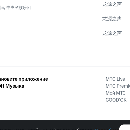
龙源之声
恒
,
中央民族乐团
龙源之声
龙源之声
ановите приложение
MTС Live
Н Музыка
MTС Prem
Мой МТС
GOOD’OK
наркотических средств, психотропных веществ, их аналогов причиня