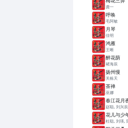
梅花三弄
龚一
呼唤
毛阿敏
月琴
佳明
鸿雁
王晰
醉花荫
褚海辰
扬州慢
关栋天
茶禅
巫娜
春江花月
赵聪
,
刘兴辰
花儿与少
杜聪
,
刘瑛
,