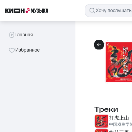
Главная
Избранное
Треки
打虎上山
中国戏曲学