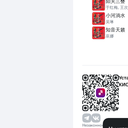
阳关三叠
于红梅
,
王次
小河淌水
吴琳
知音天籁
巫娜
Уст
КИО
Незаконное потребление 