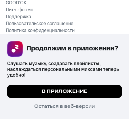
GOOD’OK
Питч-форма
Поддержка
Пользовательское соглашение
Политика конфиденциальности
Рекомендательные технологии
Продолжим в приложении? 
СКАЧАТЬ ПРИЛОЖЕНИЕ
Слушать музыку, создавать плейлисты, 
наслаждаться персональными миксами теперь 
удобно!
Незаконное потребление наркотических средств,
психотропных веществ, их аналогов причиняет вред здоровью,
Мы используем куки, чтобы на сайте все
В ПРИЛОЖЕНИЕ
их незаконный оборот запрещён и влечёт установленную
работало.
Подробнее
законодательством ответственность.
© 2026 ООО «КИОН».
ПОНЯТНО
Остаться в веб-версии
Все права защищены
18+
Главная
В приложение
Избранное