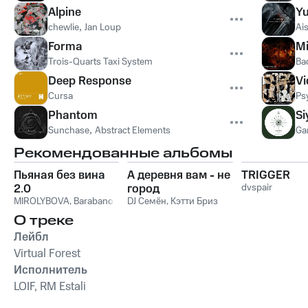
Alpine
Yu
chewlie
,
Jan Loup
Ai
Forma
Mi
Trois-Quarts Taxi System
Ba
Deep Response
Vi
Cursa
Ps
Phantom
S
Sunchase
,
Abstract Elements
Ga
Рекомендованные альбомы
Пьяная без вина
А деревня вам - не
TRIGGER
2.0
город
dvspair
MIROLYBOVA
,
Barabanov
DJ Семён
,
Кэтти Бриз
О треке
Лейбл
Virtual Forest
Исполнитель
LOIF, RM Estali