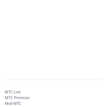
MTС Live
MTС Premium
Мой МТС