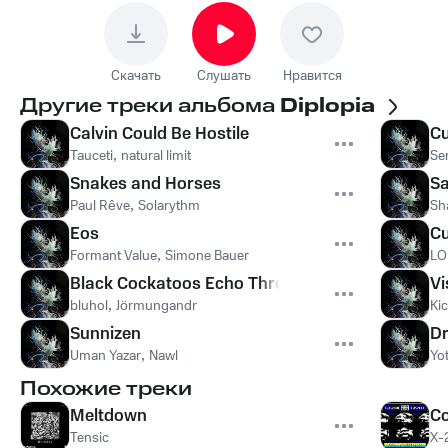
Скачать
Слушать
Нравится
Другие треки альбома
Diplopia
Calvin Could Be Hostile
C
Tauceti
,
natural limit
Se
Snakes and Horses
S
Paul Rêve
,
Solarythm
Sh
Eos
Cu
Formant Value
,
Simone Bauer
LO
Black Cockatoos Echo Through a Burnt Canopy
Vi
bluhol
,
Jörmungandr
Ki
Sunnizen
Dr
Uman Yazar
,
Nawl
Yo
Похожие треки
Meltdown
Co
Tensic
X-