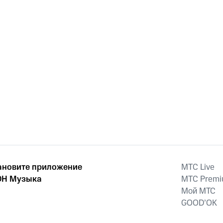
ановите приложение
MTС Live
Н Музыка
MTС Prem
Мой МТС
GOOD’OK