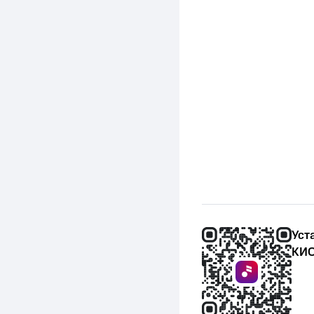
Уст
КИО