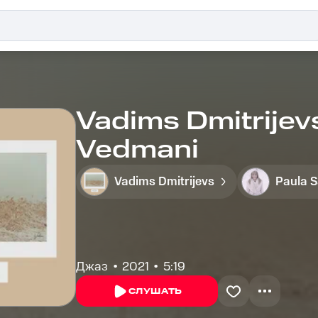
Vadims Dmitrijevs
Vedmani
Vadims Dmitrijevs
Paula S
Джаз
2021
5:19
СЛУШАТЬ