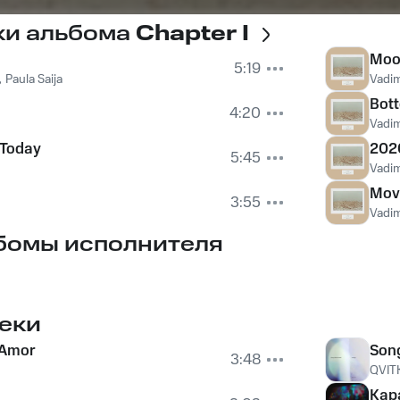
ки альбома
Chapter I
Moo
5:19
,
Paula Saija
Vadim
Bot
4:20
Vadim
 Today
202
5:45
Vadim
Mov
3:55
Vadim
бомы исполнителя
еки
 Amor
Son
3:48
QVIT
Кар