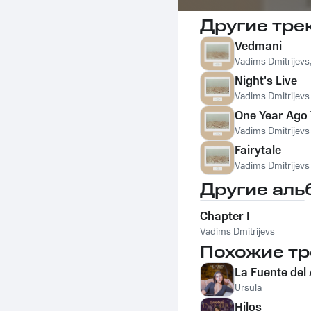
Другие тре
Vedmani
Vadims Dmitrijevs
Night's Live
Vadims Dmitrijevs
One Year Ago
Vadims Dmitrijevs
Fairytale
Vadims Dmitrijevs
Другие аль
Chapter I
Vadims Dmitrijevs
Похожие тр
La Fuente del
Ursula
Hilos