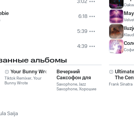
3:02
Oakw
ebie
May
6:18
a
Velve
Iluzj
5:39
Klaud
Сол
4:39
Софи
ванные альбомы
Your Bunny Wrote
Вечерний
Ultimate
Саксофон для
The Cen
Tiktok Remixer
,
Your
Bunny Wrote
Души (Соло и
Collecti
Saxophone
,
Jazz
Frank Sinatra
Лаунж)
Saxophone
,
Хорошие
звуки для ума и тела
ula Saija