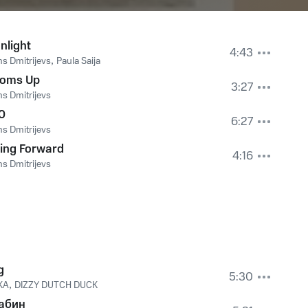
nlight
4:43
s Dmitrijevs
,
Paula Saija
toms Up
3:27
s Dmitrijevs
0
6:27
s Dmitrijevs
ing Forward
4:16
s Dmitrijevs
g
5:30
KA
,
DIZZY DUTCH DUCK
абин