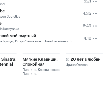
5:21
ind
be
4:35
teen Soulstice
e
6:49
ia Kaczyńska
овей мой смутный
4:18
я Бридж
,
Игорь Заливалов
,
Нина Вагайцева
,
Михаил Иванов
 Sinatra:
Мягкие Клавиши:
20 лет в любви
tennial
Спокойная
Ирина Отиева
on
Фортепианная
Пианино
,
Классическое
Музыка
Пианино
,
Расслабляющая
Музыка Пианино
,
Фоновое Пианино