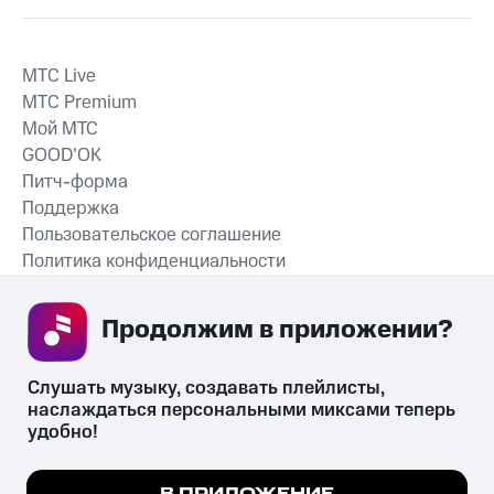
MTС Live
MTС Premium
Мой МТС
GOOD’OK
Питч-форма
Поддержка
Пользовательское соглашение
Политика конфиденциальности
Рекомендательные технологии
Продолжим в приложении? 
СКАЧАТЬ ПРИЛОЖЕНИЕ
Слушать музыку, создавать плейлисты, 
наслаждаться персональными миксами теперь 
удобно!
Незаконное потребление наркотических средств,
психотропных веществ, их аналогов причиняет вред здоровью,
Мы используем куки, чтобы на сайте все
В ПРИЛОЖЕНИЕ