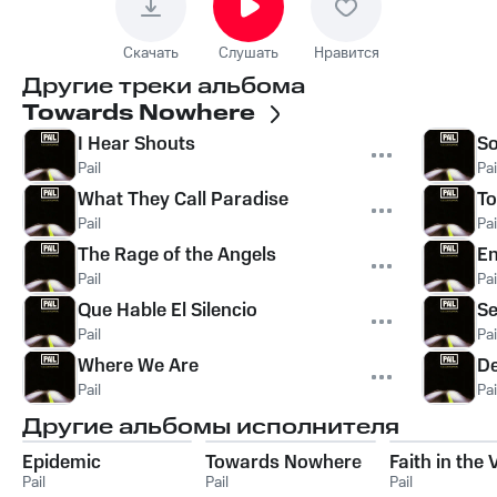
Скачать
Слушать
Нравится
Другие треки альбома
Towards Nowhere
I Hear Shouts
So
Pail
Pai
What They Call Paradise
To
Pail
Pai
The Rage of the Angels
E
Pail
Pai
Que Hable El Silencio
Se
Pail
Pai
Where We Are
De
Pail
Pai
Другие альбомы исполнителя
Epidemic
Towards Nowhere
Faith in the 
Pail
Pail
Pail