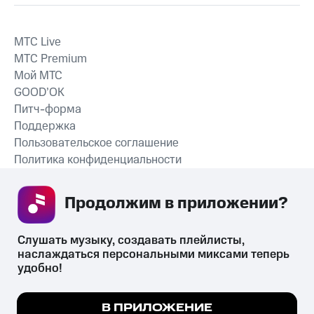
MTС Live
MTС Premium
Мой МТС
GOOD’OK
Питч-форма
Поддержка
Пользовательское соглашение
Политика конфиденциальности
Рекомендательные технологии
Продолжим в приложении? 
СКАЧАТЬ ПРИЛОЖЕНИЕ
Слушать музыку, создавать плейлисты, 
наслаждаться персональными миксами теперь 
удобно!
Незаконное потребление наркотических средств,
психотропных веществ, их аналогов причиняет вред здоровью,
Мы используем куки, чтобы на сайте все
В ПРИЛОЖЕНИЕ
их незаконный оборот запрещён и влечёт установленную