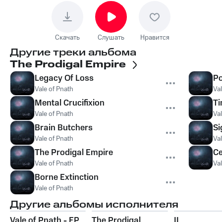
Скачать
Слушать
Нравится
Другие треки альбома
The Prodigal Empire
Legacy Of Loss
Po
Vale of Pnath
Val
Mental Crucifixion
Ti
Vale of Pnath
Val
Brain Butchers
Si
Vale of Pnath
Val
The Prodigal Empire
Ce
Vale of Pnath
Val
Borne Extinction
Vale of Pnath
Другие альбомы исполнителя
Vale of Pnath - EP
The Prodigal
II