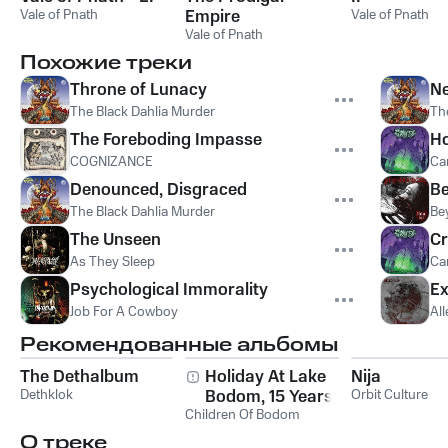
Vale of Pnath
Empire
Vale of Pnath
Vale of Pnath
Похожие треки
Throne of Lunacy
Ne
The Black Dahlia Murder
Th
The Foreboding Impasse
Ho
COGNIZANCE
Ca
Denounced, Disgraced
B
The Black Dahlia Murder
Be
The Unseen
Cr
As They Sleep
Ca
Psychological Immorality
Ex
Job For A Cowboy
Al
Рекомендованные альбомы
The Dethalbum
Holiday At Lake
Nija
Dethklok
Bodom, 15 Years of
Orbit Culture
Children Of Bodom
Wasted Youth
О треке