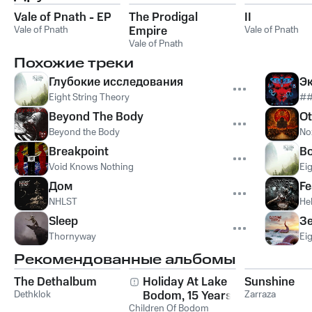
Vale of Pnath - EP
The Prodigal
II
Vale of Pnath
Empire
Vale of Pnath
Vale of Pnath
Похожие треки
Глубокие исследования
Э
Eight String Theory
#
Beyond The Body
O
Beyond the Body
No
Breakpoint
В
Void Knows Nothing
Ei
Дом
Fe
NHLST
Hel
Sleep
З
Thornyway
Ei
Рекомендованные альбомы
The Dethalbum
Holiday At Lake
Sunshine
Dethklok
Bodom, 15 Years of
Zarraza
Children Of Bodom
Wasted Youth