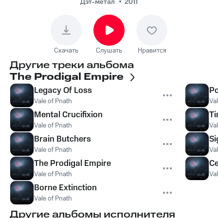
Дэт-метал
2011
Скачать
Слушать
Нравится
Другие треки альбома
The Prodigal Empire
Legacy Of Loss
Po
Vale of Pnath
Val
Mental Crucifixion
Ti
Vale of Pnath
Val
Brain Butchers
Si
Vale of Pnath
Val
The Prodigal Empire
Ce
Vale of Pnath
Val
Borne Extinction
Vale of Pnath
Другие альбомы исполнителя