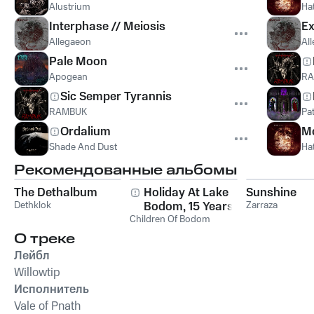
Alustrium
Ha
Interphase // Meiosis
Ex
Allegaeon
Al
Pale Moon
Apogean
RA
Sic Semper Tyrannis
RAMBUK
Pa
Ordalium
M
Shade And Dust
Ha
Рекомендованные альбомы
The Dethalbum
Holiday At Lake
Sunshine
Dethklok
Bodom, 15 Years of
Zarraza
Children Of Bodom
Wasted Youth
О треке
Лейбл
Willowtip
Исполнитель
Vale of Pnath