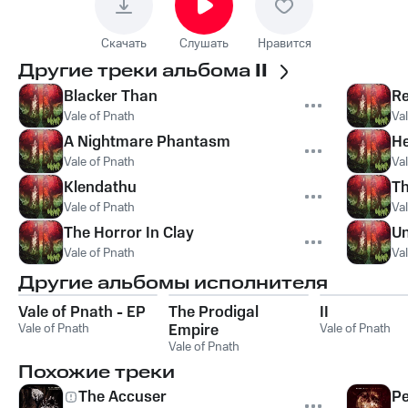
Скачать
Слушать
Нравится
Другие треки альбома
II
Blacker Than
R
Vale of Pnath
Val
A Nightmare Phantasm
He
Vale of Pnath
Val
Klendathu
Th
Vale of Pnath
Val
The Horror In Clay
Un
Vale of Pnath
Val
Другие альбомы исполнителя
Vale of Pnath - EP
The Prodigal
II
Vale of Pnath
Empire
Vale of Pnath
Vale of Pnath
Похожие треки
The Accuser
Pe