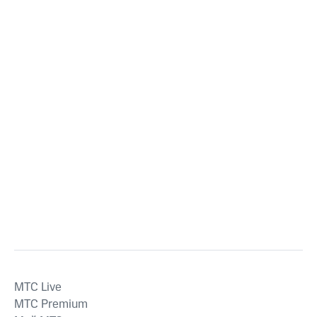
MTС Live
MTС Premium