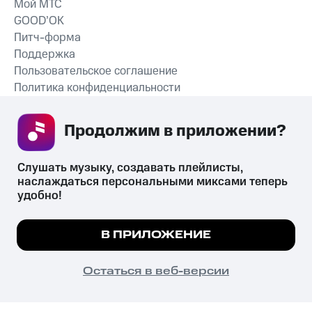
Мой МТС
GOOD’OK
Питч-форма
Поддержка
Пользовательское соглашение
Политика конфиденциальности
Рекомендательные технологии
Продолжим в приложении? 
СКАЧАТЬ ПРИЛОЖЕНИЕ
Слушать музыку, создавать плейлисты, 
наслаждаться персональными миксами теперь 
удобно!
Незаконное потребление наркотических средств,
психотропных веществ, их аналогов причиняет вред здоровью,
Мы используем куки, чтобы на сайте все
В ПРИЛОЖЕНИЕ
их незаконный оборот запрещён и влечёт установленную
работало.
Подробнее
законодательством ответственность.
© 2026 ООО «КИОН».
ПОНЯТНО
Остаться в веб-версии
Все права защищены
18+
Главная
В приложение
Избранное