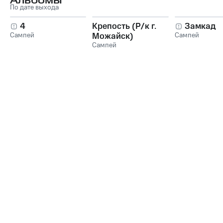
Альбомы
По дате выхода
4
Крепость (Р/к г.
Замкад
Сампей
Можайск)
Сампей
Сампей