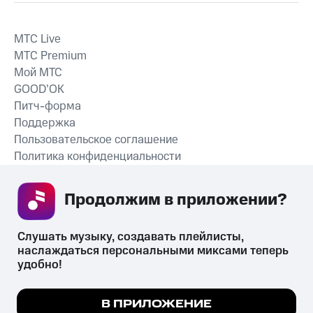
MTС Live
MTС Premium
Мой МТС
GOOD’OK
Питч-форма
Поддержка
Пользовательское соглашение
Политика конфиденциальности
Рекомендательные технологии
Продолжим в приложении? 
СКАЧАТЬ ПРИЛОЖЕНИЕ
Слушать музыку, создавать плейлисты, 
наслаждаться персональными миксами теперь 
удобно!
Незаконное потребление наркотических средств,
психотропных веществ, их аналогов причиняет вред здоровью,
Мы используем куки, чтобы на сайте все
В ПРИЛОЖЕНИЕ
их незаконный оборот запрещён и влечёт установленную