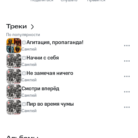
Поделиться
Слушать
Нравится
Треки
По популярности
Агитация, пропаганда!
Сампей
Начни с себя
Сампей
Не замечая ничего
Сампей
Смотри вперёд
Сампей
Пир во время чумы
Сампей