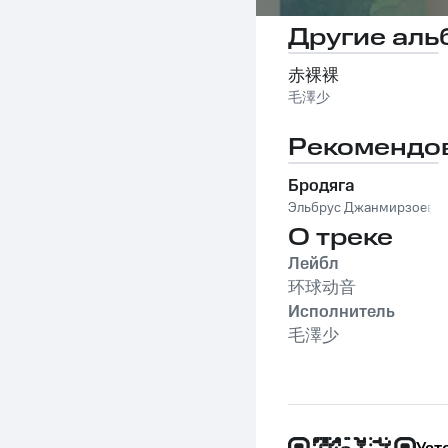
Другие аль
赤裸裸
毛澤少
Рекомендо
Бродяга
Эльбрус Джанмирзоев
О треке
Лейбл
环球动音
Исполнитель
毛澤少