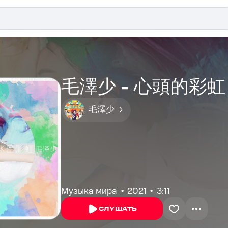
毛澤少 - 心頭的彩虹
毛澤少
Музыка мира
2021
3:11
СЛУШАТЬ