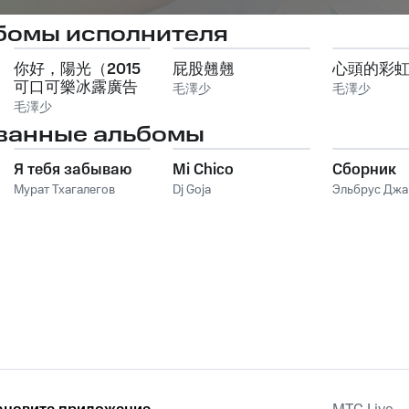
бомы исполнителя
你好，陽光（2015
屁股翹翹
心頭的彩
可口可樂冰露廣告
毛澤少
毛澤少
主題曲）
毛澤少
ванные альбомы
Я тебя забываю
Mi Chico
Сборник
Мурат Тхагалегов
Dj Goja
Эльбрус Дж