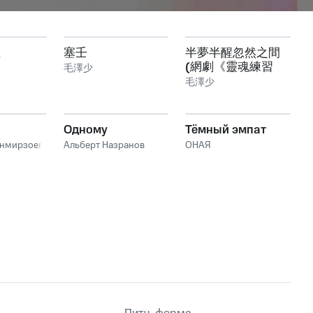
虹
塞壬
半夢半醒忽然之間
(網劇《靈魂練習
毛澤少
生》插曲)
毛澤少
Одному
Тёмный эмпат
анмирзоев
Альберт Назранов
ОНАЯ