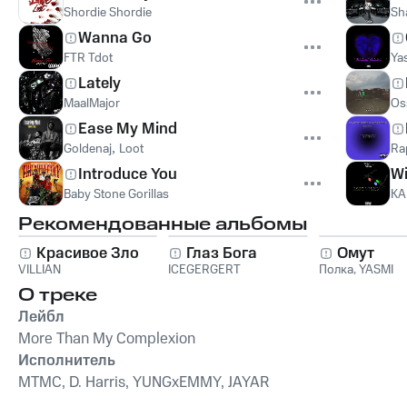
Shordie Shordie
Sh
Wanna Go
FTR Tdot
Yas
Lately
MaalMajor
Os
Ease My Mind
Goldenaj
,
Loot
Ra
Introduce You
Wi
Baby Stone Gorillas
KA
Рекомендованные альбомы
Красивое Зло
Глаз Бога
Омут
VILLIAN
ICEGERGERT
Полка
,
YASMI
О треке
Лейбл
More Than My Complexion
Исполнитель
MTMC, D. Harris, YUNGxEMMY, JAYAR