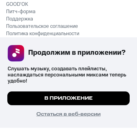
GOOD’OK
Питч-форма
Поддержка
Пользовательское соглашение
Политика конфиденциальности
Рекомендательные технологии
Продолжим в приложении? 
СКАЧАТЬ ПРИЛОЖЕНИЕ
Слушать музыку, создавать плейлисты, 
наслаждаться персональными миксами теперь 
удобно!
Незаконное потребление наркотических средств,
психотропных веществ, их аналогов причиняет вред здоровью,
Мы используем куки, чтобы на сайте все
В ПРИЛОЖЕНИЕ
их незаконный оборот запрещён и влечёт установленную
работало.
Подробнее
законодательством ответственность.
© 2026 ООО «КИОН».
ПОНЯТНО
Остаться в веб-версии
Все права защищены
18+
Главная
В приложение
Избранное