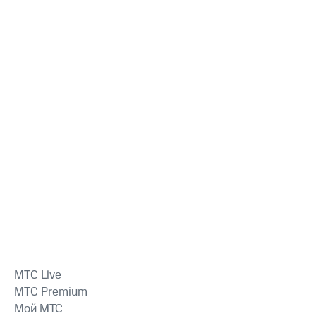
MTС Live
MTС Premium
Мой МТС