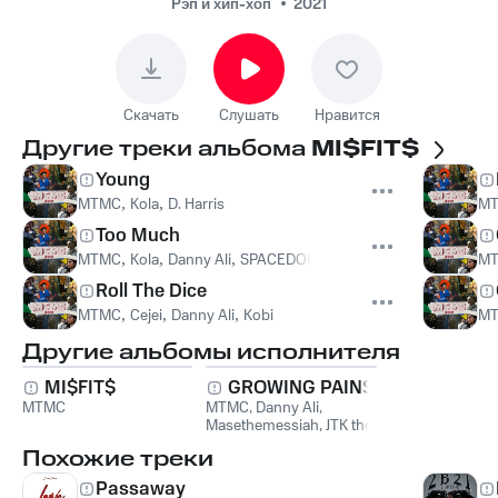
Рэп и хип-хоп
2021
Скачать
Слушать
Нравится
Другие треки альбома
MI$FIT$
Young
MTMC
,
Kola
,
D. Harris
M
Too Much
MTMC
,
Kola
,
Danny Ali
,
SPACEDOUTMARS
M
Roll The Dice
MTMC
,
Cejei
,
Danny Ali
,
Kobi
M
Другие альбомы исполнителя
MI$FIT$
GROWING PAINS
MTMC
MTMC
,
Danny Ali
,
Masethemessiah
,
JTK the
Early Rebel
Похожие треки
Passaway