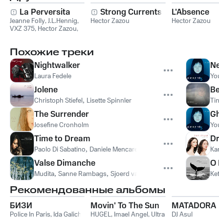
La Perversita
Strong Currents
L'Absence
Jeanne Folly
,
J.L.Hennig
,
Hector Zazou
Hector Zazou
VXZ 375
,
Hector Zazou
,
BaZooKa
Похожие треки
Nightwalker
Ne
Laura Fedele
Yo
Jolene
Be
Christoph Stiefel
,
Lisette Spinnler
Ti
The Surrender
G
Josefine Cronholm
Yo
Time to Dream
D
Paolo Di Sabatino
,
Daniele Mencarelli
,
Glauco Di Sabatino
,
Leti
Ka
Valse Dimanche
O
Mudita
,
Sanne Rambags
,
Sjoerd van Eijck
,
Koen Smits
Ket
Рекомендованные альбомы
БИЗИ
Movin' To The Sun
MATADORA
Police In Paris
,
Ida Galich
HUGEL
,
Imael Angel
,
Ultra
DJ Asul