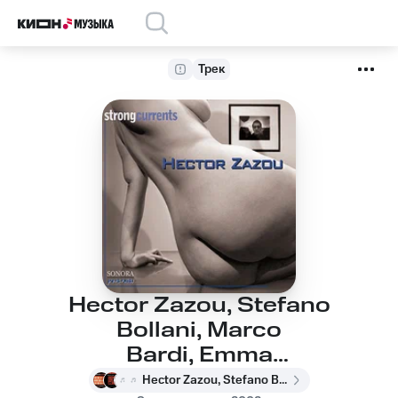
Трек
Hector Zazou, Stefano
Bollani, Marco
Bardi, Emma
Stow, Carlo Bardi - Let
Hector Zazou, Stefano Bollani, Marco Bardi, Emma Stow, Carlo Bardi