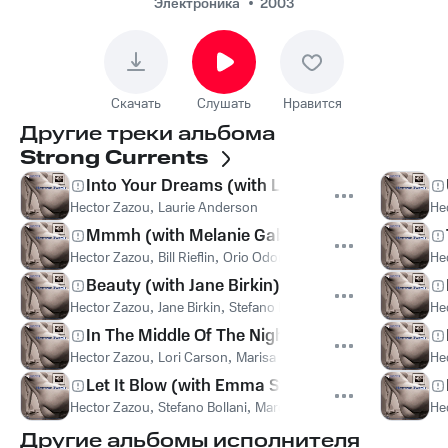
It Blow (with Emma
Электроника
2003
Stow)
Скачать
Слушать
Нравится
Другие треки альбома
Strong Currents
Into Your Dreams (with Laurie Anderson)
Hector Zazou
,
Laurie Anderson
He
Mmmh (with Melanie Gabriel)
Hector Zazou
,
Bill Rieflin
,
Orio Odori
,
Marisa Rossi
,
Carlo Bardi
He
Beauty (with Jane Birkin)
Hector Zazou
,
Jane Birkin
,
Stefano Bollani
,
Marco Bardi
,
David 
He
In The Middle Of The Night (with Lori Carson)
Hector Zazou
,
Lori Carson
,
Marisa Rossi
,
Bill Reiflin
,
Jacques d
He
Let It Blow (with Emma Stow)
Hector Zazou
,
Stefano Bollani
,
Marco Bardi
,
Emma Stow
,
Carlo
He
Другие альбомы исполнителя