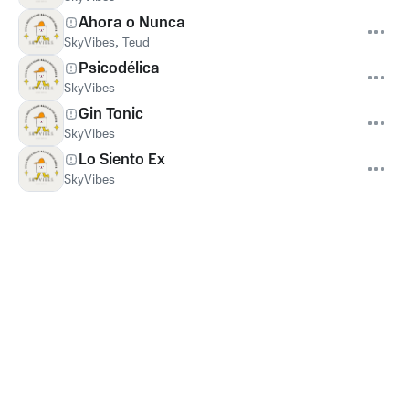
Ahora o Nunca
SkyVibes
,
Teud
Psicodélica
SkyVibes
Gin Tonic
SkyVibes
Lo Siento Ex
SkyVibes