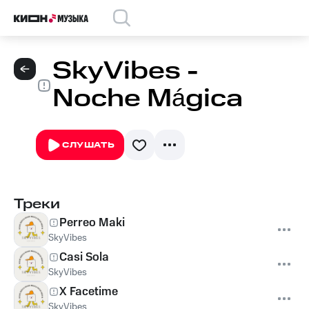
SkyVibes -
Noche Mágica
СЛУШАТЬ
Треки
Perreo Maki
SkyVibes
Casi Sola
SkyVibes
X Facetime
SkyVibes